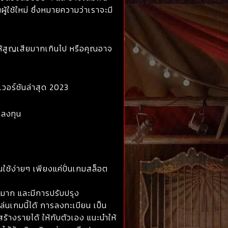
ู้ใช้ใหม่ ซึ่งหมายความว่าเราจะมี
ำให้สูญเสียมากเกินไป หรือคุณอาจ
วอร์ชันล่าสุด 2023
รลงทุน
นใช้ง่ายๆ เพียงแค่ปั่นเกมสล็อต
นมาก และมีการปรับปรุง
ล่นเกมนี้ได้ การลงทะเบียน เป็น
สร้างรายได้ ให้กับตัวเอง แนะนำให้