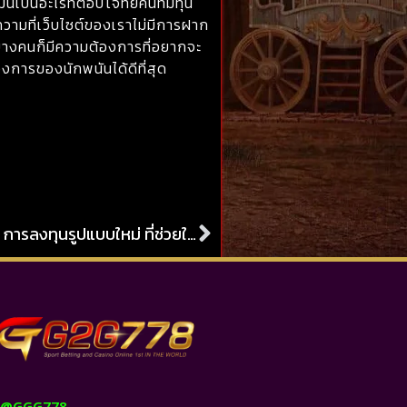
นเป็นอะไรที่ตอบโจทย์คนที่มีทุน
ามที่เว็บไซต์ของเราไม่มีการฝาก
 บางคนก็มีความต้องการที่อยากจะ
องการของนักพนันได้ดีที่สุด
Next
เล่นเกมสล็อตออนไลน์ สล็อตpgโปร10รับ100 การลงทุนรูปแบบใหม่ ที่ช่วยให้การเล่นเกมออนไลน์ได้เงินจริง