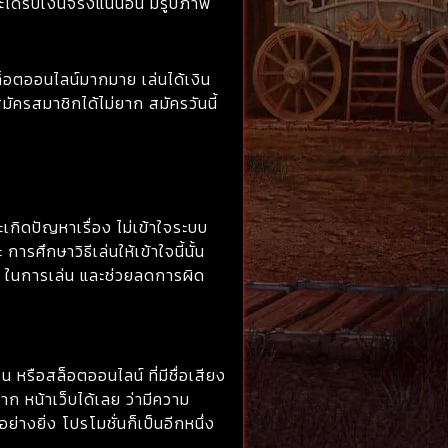
ะได้รับเงินจริงแน่นอน มีรูปภาพ
สล็อตออนไลน์มากมาย เล่นได้เงิน
สมัครสมาชิกได้ไม่ยาก สมัครวันนี้
จะเกิดปัญหาเรื่อง ไม่เข้าใจระบบ
รศึกษาวิธีเล่นให้เข้าใจนี้นั้น
คล่ว ในการเล่น และช่วยลดการผิด
น หรือสล็อตออนไลน์ ที่มีชื่อเสียง
าก หน้าเว็บได้เลย ว่ามีความ
่างยิ่ง โปรโมชั่นก็เป็นอีกหนึ่ง