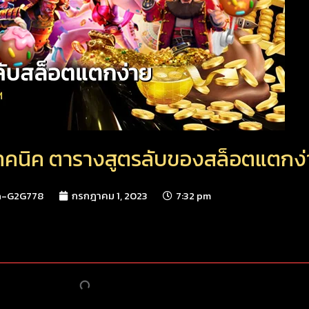
้เทคนิค ตารางสูตรลับของสล็อตแตกง
n-G2G778
กรกฎาคม 1, 2023
7:32 pm