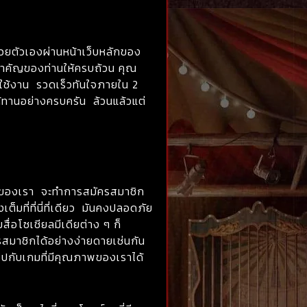
วยตัวเองผ่านหน้าเว็บหลักของ
ลสำคัญของท่านให้ครบถ้วน คุณ
้าใช้งาน รวดเร็วทันใจภายใน 2
้ทานอย่างครบครัน ล้วนแล้วแต่
านของเรา จะทำการสมัครสมาชิก
มที่ที่นี่ที่เดียว มันคงปลอดภัย
ื่อโซเชียลมีเดียต่าง ๆ ก็
ครสมาชิกได้อย่างง่ายดายเช่นกัน
ไปกับเกมที่มีคุณภาพของเราได้