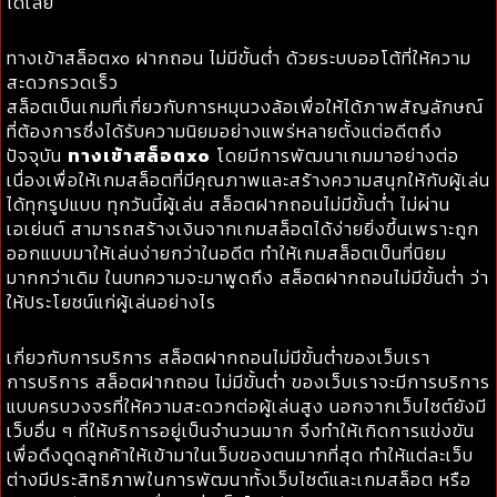
ได้เลย
ทางเข้าสล็อตxo ฝากถอน ไม่มีขั้นต่ำ ด้วยระบบออโต้ที่ให้ความ
สะดวกรวดเร็ว
สล็อตเป็นเกมที่เกี่ยวกับการหมุนวงล้อเพื่อให้ได้ภาพสัญลักษณ์
ที่ต้องการซึ่งได้รับความนิยมอย่างแพร่หลายตั้งแต่อดีตถึง
ปัจจุบัน
ทางเข้าสล็อตxo
โดยมีการพัฒนาเกมมาอย่างต่อ
เนื่องเพื่อให้เกมสล็อตที่มีคุณภาพและสร้างความสนุกให้กับผู้เล่น
ได้ทุกรูปแบบ ทุกวันนี้ผู้เล่น สล็อตฝากถอนไม่มีขั้นต่ำ ไม่ผ่าน
เอเย่นต์ สามารถสร้างเงินจากเกมสล็อตได้ง่ายยิ่งขึ้นเพราะถูก
ออกแบบมาให้เล่นง่ายกว่าในอดีต ทำให้เกมสล็อตเป็นที่นิยม
มากกว่าเดิม ในบทความจะมาพูดถึง สล็อตฝากถอนไม่มีขั้นต่ำ ว่า
ให้ประโยชน์แก่ผู้เล่นอย่างไร
เกี่ยวกับการบริการ สล็อตฝากถอนไม่มีขั้นต่ำของเว็บเรา
การบริการ สล็อตฝากถอน ไม่มีขั้นต่ำ ของเว็บเราจะมีการบริการ
แบบครบวงจรที่ให้ความสะดวกต่อผู้เล่นสูง นอกจากเว็บไซต์ยังมี
เว็บอื่น ๆ ที่ให้บริการอยู่เป็นจำนวนมาก จึงทำให้เกิดการแข่งขัน
เพื่อดึงดูดลูกค้าให้เข้ามาในเว็บของตนมากที่สุด ทำให้แต่ละเว็บ
ต่างมีประสิทธิภาพในการพัฒนาทั้งเว็บไซต์และเกมสล็อต หรือ