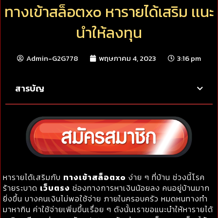
ทางเข้าสล็อตxo หารายได้เสริม เเนะ
นำให้ลงทุน
Admin-G2G778
พฤษภาคม 4, 2023
3:16 pm
สารบัญ
หารายได้เสริมกับ
ทางเข้าสล็อตxo
ง่าย ๆ ที่บ้าน ช่วงนี้โรค
ร้ายระบาด
เว็บตรง
ช่องทางการหาเงินน้อยลง คนอยู่บ้านมาก
ยิ่งขึ้น บางคนเงินไม่พอใช้จ่าย ภายในครอบครัว หมดหนทางทำ
มาหากิน ค่าใช้จ่ายเพิ่มขึ้นเรื่อย ๆ ดังนั้นเราขอแนะนำให้หารายได้