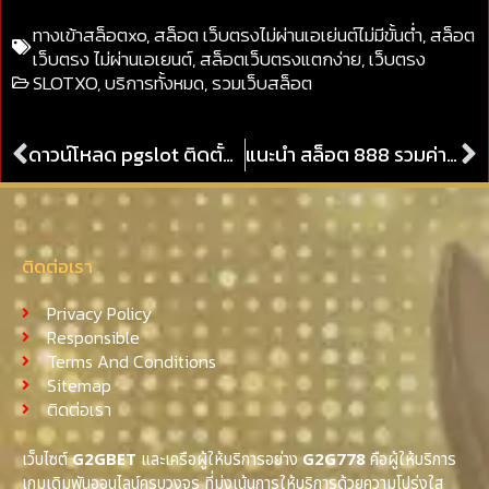
ทางเข้าสล็อตxo
,
สล็อต เว็บตรงไม่ผ่านเอเย่นต์ไม่มีขั้นต่ำ
,
สล็อต
เว็บตรง ไม่ผ่านเอเยนต์
,
สล็อตเว็บตรงแตกง่าย
,
เว็บตรง
SLOTXO
,
บริการทั้งหมด
,
รวมเว็บสล็อต
Prev
N
ดาวน์โหลด pgslot ติดตั้งง่ายทุกแพลตฟอร์ม
แนะนำ สล็อต 888 รวมค่าย สล็อตเกมส์ ไหนดี โบนัสแตกบ่อย 2023 โอกาสที่เปิดกว้างในการทำรายได้บนโลกการเดิมพันออนไลน์
ติดต่อเรา
Privacy Policy
Responsible
Terms And Conditions
Sitemap
ติดต่อเรา
เว็บไซต์
G2GBET
และเครือผู้ให้บริการอย่าง
G2G778
คือผู้ให้บริการ
เกมเดิมพันออนไลน์ครบวงจร ที่มุ่งเน้นการให้บริการด้วยความโปร่งใส