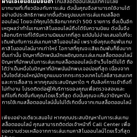
ผ่านเอเย่นต์ไม่มีขั้นต่ำ
เกมสล็อตออนไลน์มีเทคโนโลยี
มากมายที่เกี่ยวข้องกับการเล่น ดังนั้นคุณจึงสามารถใช้งานได้
อย่างมีประสิทธิภาพมากขึ้นด้วยรูปแบบการเล่นเกมสล็อต
ออนไลน์ โดยจะให้คุณได้เลือกมากกว่า 500 รายการ ซึ่งเป็นอีก
เหตุผลว่าทำไมเกมคาสิโนออนไลน์ถึงได้รับความนิยม ดังนั้นจึง
เลือกบริการที่ได้รับความนิยมมากที่สุด แต่มันไม่ง่ายเสมอไปที่จะ
เดิมพันกับการเล่นเกมคาสิโนออนไลน์ เพราะยิ่งคุณเดิมพันเกม
คาสิโนออนไลน์มากเท่าไหร่ โอกาสที่คุณจะเสียเดิมพันก็ยิ่งมาก
ขึ้นเท่านั้น ปัญหาที่นักพนันมักเผชิญขณะเล่นเกมสล็อตออนไลน์
ปัญหาที่มักพบในการเล่นเกมสล็อตออนไลน์เข้าเว็บไซต์ไม่ได้ ถือ
ได้ว่าเป็นหนึ่งในปัญหาที่นักพนันมักพบเจอบ่อยที่สุด เนื่องจาก
เว็บไซต์ส่วนใหญ่มักถูกแบนจากกระทรวงเทคโนโลยีสารสนเทศ
และการสื่อสาร หากคุณประสบปัญหาใด ๆ กับลิงค์การเข้าถึงที่
ไม่ทำงาน โปรดติดต่อผู้ให้บริการของคุณเพื่อตรวจสอบและ
แก้ไขที่เกิดขึ้นกับคุณโดยเร็วที่สุด ดังนั้นคุณจะเห็นว่าปัญหาใน
การใช้เกมสล็อตออนไลน์นั้นไม่ได้เกิดขึ้นจากเกมสล็อตออนไลน์
เพียงอย่างเดียวเสมอไป หากคุณประสบปัญหาในการเล่นเกม
สล็อตออนไลน์ คุณสามารถติดต่อเจ้าหน้าที่ Call Center เพื่อ
ขอความช่วยเหลือจากการเล่นเกมคาสิโนออนไลน์โดยเร็วที่สุด