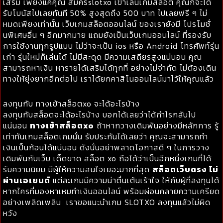
เสริม เพียงแค่คุณ สมัครslotxo เข้าเล่นเกมสล็อต คุณก็จะได้
รับโบนัสไปเลยทันที 50% สูงสุดถึง 500 บาท ไปเลยฟรี ๆ ไม่
หมดเพียงเท่านั้น เว็บเกมสล็อตออนไลน์ ของเรายังมี โปรโมชั่
นพิเศษอื่น ๆ อีกมากมาย แถมยังเป็นเว็บเกมออนไลน์ ที่รองรับ
การใช้งานทุกรูปแบบ ไม่ว่าจะเป็น ios หรือ Android โทรศัพท์รุ่น
เก่า รุ่นใหม่ก็เล่นได้ ไม่มีสะดุด มีความเสถียรสูงแน่นอน คุณ
สามารถหาเงิน หารายได้เสริมได้ทุกที่ อย่างไม่จำกัด ไม่ต้องเดิน
ทางให้ยุ่งยากอีกต่อไป เราได้ยกคาสิโนออนไลน์มาไว้ให้คุณแล้ว
ลงทุนกับ ทางเข้าสล็อตxo จะได้อะไรบ้าง
ลงทุนกับสล็อตจะได้อะไรบ้าง บอกได้เลยว่าได้กำไรกลับไป
แน่นอน
ทางเข้าสล็อตxo
ถ้าหากวางเดิมพันอย่างมีหลักการ รู้
เท่าทันเกมสล็อตเกมนั่น รับประกันได้เลยว่า คุณจะสามารถทำ
เงินเป็นก้อนได้แน่นอน ดังนั่นอย่าพลาดโอกาสดี ๆ ในการวาง
เดิมพันกับเว็บ เด็ดขาด สล็อต xo ถือได้ว่าเป็นอีกหนึ่งเกมที่ได้
รับความนิยม มีผู้ให้ความสนใจเยอะมากที่สุด
สล็อตเว็บตรง ไม่
ผ่านเอเยนต์
แต่ละเกมมีความน่าตื่นเต้นเร้าใจ ให้กับผู้ที่ลงทุนได้
หากใครที่มองหาเหมทำเงินออนไลน์ พร้อมผ่อนคลายความเครียด
อย่างเพลิดเพลิน เราขอแนะนำเกม SLOTXO ลงทุนแล้วไม่ผิด
หวัง