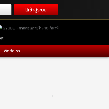
ก
เข้าสู่ระบบ
า แทงบอลออลไลน์ เกมส์สล็อต ยิงปลา คาสิโน บาคาร่า รูเล็ต มวย หว
ติดต่อเรา