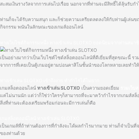
สะสมเงินรางวัลจากการเล่นไปเรื่อย นอกจากที่ท่านจะมีสิทธิ์ได้ลุ้นรับ
ท่านก็จะได้รับความสนุก และก็ช่วยความเครียดลดลงให้กับท่านผู้เล่นขณะ
กิจกรรม พนันในลักษณะของเกมส์ออนไลน์
ทางเว็บไซต์กิจกรรมหนึ่ง ทางเข้าเล่น SLOTXO ยอดนิยมจากท่านสมาช
เป็นอย่างมากว่าเป็นเว็บไซต์ไซด์สล็อตออนไลน์ที่ดีเยี่ยมที่สุดขณะนี้ ร
จากการที่เคยเป็นตู้เกมอยู่ตามบ่อนคาสิโนชั้นนำของโลกหลายเลยทำให้
ทางเข้าเล่น SLOTXO เข้าถึงง่าย ทำกำไรได้ไม่ยาก
เกมสล็อตออนไลน์
ทางเข้าเล่น SLOTXO
เป็นความยอดเยี่ยม
รวมเว็บส
แค่ไม่นานนัก แต่ว่าก็ใช่ว่าใครๆก็สามารถที่จะมาคว้ากำไรจากเกมส์สล็
สิ่งที่ท่านจะต้องเตรียมพร้อมก่อนจะมีการเล่นก็คือ
เกมสล็อตออน์ไลน์ ทางเข้าเล่น SLOTXO
เป็นเกมส์ที่ถ้าท่านต้องการที่กำลังจะได้ผลกำไรมากมาย ท่านก็จำเป็นที
ของท่านด้วย