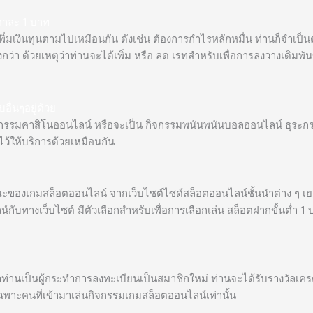
ตาละ 1 บาท
เงินทุนตามไปเหมือนกัน ดังเช่น ต้องการกำไรหลักหมื่น ท่านก็จำเป็นต้
ว่า ด้วยเหตุว่าท่านจะได้เพิ่ม หรือ ลด เรทสำหรับเพื่อการลงวางเดิมพั
ื่นๆอยู่ด้วย
จกรรมคาสิโนออนไลน์ หรือจะเป็น กิจกรรมพนันพนันบอลออนไลน์ ธุระกร
ว้ให้บริการด้วยเหมือนกัน
ของเกมสล็อตออนไลน์ จากเว็บไซต์ไซด์สล็อตออนไลน์ชั้นนำต่าง ๆ เยอ
ับทางเว็บไซต์ มีตัวเลือกสำหรับเพื่อการเลือกเล่น สล็อตฝากขั้นต่ำ 1 
ถ้าท่านเป็นผู้กระทำการลงทะเบียนเป็นสมาชิกใหม่ ท่านจะได้รับรางวัล
้เฉพาะคนที่เข้ามาเล่นกิจกรรมเกมสล็อตออนไลน์เท่านั้น