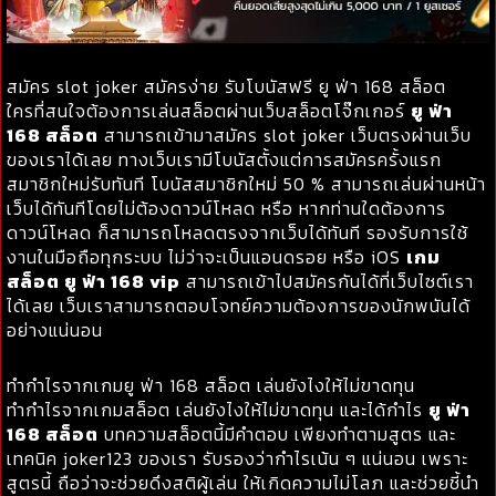
สมัคร slot joker สมัครง่าย รับโบนัสฟรี ยู ฟ่า 168 สล็อต
ใครที่สนใจต้องการเล่นสล็อตผ่านเว็บสล็อตโจ๊กเกอร์
ยู ฟ่า
168 สล็อต
สามารถเข้ามาสมัคร slot joker เว็บตรงผ่านเว็บ
ของเราได้เลย ทางเว็บเรามีโบนัสตั้งแต่การสมัครครั้งแรก
สมาชิกใหม่รับทันที โบนัสสมาชิกใหม่ 50 % สามารถเล่นผ่านหน้า
เว็บได้ทันทีโดยไม่ต้องดาวน์โหลด หรือ หากท่านใดต้องการ
ดาวน์โหลด ก็สามารถโหลดตรงจากเว็บได้ทันที รองรับการใช้
งานในมือถือทุกระบบ ไม่ว่าจะเป็นแอนดรอย หรือ iOS
เกม
สล็อต ยู ฟ่า 168 vip
สามารถเข้าไปสมัครกันได้ที่เว็บไซต์เรา
ได้เลย เว็บเราสามารถตอบโจทย์ความต้องการของนักพนันได้
อย่างแน่นอน
ทำกำไรจากเกมยู ฟ่า 168 สล็อต เล่นยังไงให้ไม่ขาดทุน
ทำกำไรจากเกมสล็อต เล่นยังไงให้ไม่ขาดทุน และได้กำไร
ยู ฟ่า
168 สล็อต
บทความสล็อตนี้มีคำตอบ เพียงทำตามสูตร และ
เทคนิค joker123 ของเรา รับรองว่ากำไรเน้น ๆ แน่นอน เพราะ
สูตรนี้ ถือว่าจะช่วยดึงสติผู้เล่น ให้เกิดความไม่โลภ และช่วยชี้นำ