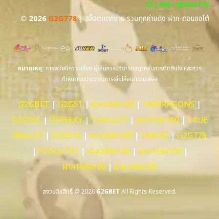
ID LINE : @GGG778
© 2026
G2G778
| สล็อตแตกง่าย รวมทุกค่ายดัง ฝาก-ถอนออโต้
หมายเหตุ:
การพนันมีความเสี่ยง ผู้เล่นควรมีวิจารณญาณในการตัดสินใจ และควร
กำหนดงบประมาณการเล่นให้เหมาะสมเสมอ
G2GBET
|
G2G51
|
ฝาก10รับ100
|
168DRAGONS
|
G2G365
|
UFASEXY
|
TGASLOT
|
ฝาก15รับ100
|
TRUE
WALLET
|
G2G51X
|
ฝาก20รับ100
|
168DEE
|
G2G778
|
PGSLOT51
|
ฝาก20รับ100
|
ฝาก15รับ100
|
ฝาก10รับ100
|
ฝาก19รับ100
สงวนลิขสิทธิ์ © 2026
G2GBET
All Rights Reserved.