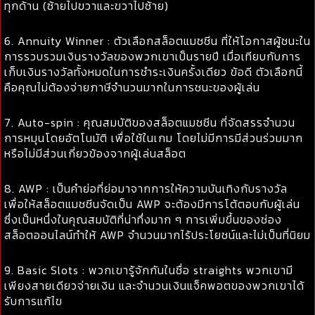
ทุกด้าน (ซ้ายไปขวาและขวาไปซ้าย)
6. Annuity Winner : ตัวเลือกสล็อตแมชชีน ที่ให้โอกาสผู้ชนะใน
การรวบรวมเงินรางวัลของพวกเขาเป็นรายปี เมื่อเทียบกับการ
เก็บเงินรางวัลทั้งหมดในการชำระเงินครั้งเดียว ข้อดี ตัวเลือกนี้
คือคุณไม่ต้องจ่ายภาษีจำนวนมากในการชนะของผู้เล่น
7. Auto-spin : คุณสมบัติของสล็อตแมชชีน ที่จัดสรรจำนวน
การหมุนโดยอัตโนมัติ เพื่อใช้ในเกม โดยไม่มีการมีส่วนร่วมมาก
หรือไม่มีส่วนเกี่ยวข้องจากผู้เล่นสล็อต
8. AWP : เป็นคำย่อที่ย่อมาจากการให้ความบันเทิงกับรางวัล
เพื่อให้สล็อตแมชชีนจัดเป็น AWP จะต้องมีการโต้ตอบกับผู้เล่น
ซึ่งเป็นหนึ่งในคุณสมบัติที่น่าทึ่งมาก ๆ การเพิ่มขึ้นของช่อง
สล็อตออนไลน์ทำให้ AWP จำนวนมากไร้ประโยชน์และไม่เป็นที่นิยม
9. Basic Slots : พวกเขารู้จักกันในชื่อ straights พวกเขามี
เพียงสายเดียวจ่ายเงิน และจำนวนเงินแจ็คพอตของพวกเขาได้
รับการแก้ไข