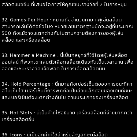
สล็อตแมชชีน ที่เสนอโอกาสให้คุณชนะรางวัลที่ 2 ในการหมุน
32. Games Per Hour : หมายถึงจำนวนเกม ที่ผู้เล่นสล็อต
สามารถเล่นได้ต่อชั่วโมง หมายเลขมาตรฐานมักจะอยู่ที่ประมาณ
500 ถึงแม้ว่าจะแตกต่างกันไปตามความต้องการของผู้เล่น
สล็อต และเครื่องสล็อต
33. Hammer a Machine : นี่เป็นกลยุทธ์ที่ใช้โดยผู้เล่นสล็อต
ออนไลน์ ที่พวกเขาเล่นตัวเลือกสล็อตเดียวกันเป็นเวลานาน เพื่อ
ลองและชนะรางวัลแจ็คพอต ในการเลือกสล็อตนั้น
34. Hold Percentage : นี่หมายถึงเปอร์เซ็นต์ของการชนะที่คา
สิโนเก็บไว้ เปอร์เซ็นต์การพักถือเป็นส่วนเล็กน้อยของเงินที่ชนะ
และเปอร์เซ็นต์จะแตกต่างกันไป ตามประเภทของเครื่องสล็อต
35. Hot Slots : นี่เป็นคำที่ใช้อธิบาย เครื่องสล็อตที่จ่ายมากกว่า
เครื่องสล็อตอื่น
36. Icons : นี่เป็นอีกคำที่ใช้สำหรับสัญลักษณ์สล็อต