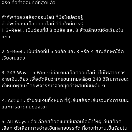
จริง คือคำตอบที่ดีที่สุดแล้ว
คำศัพท์ของสล็อตออนไลน์ ที่มือใหม่ควรรู้
คำศัพท์ของสล็อตออนไลน์ ที่มือใหม่ควรรู้
1. 3-Reel : เป็นช่องที่มี 3 วงล้อ และ 3 สัญลักษณ์จัดเรียงใน
แถว
2. 5-Reel : เป็นช่องที่มี 5 วงล้อ และ 3 หรือ 4 สัญลักษณ์จัด
เรียงในแถว
3. 243 Ways to Win : นี่คือเกมสล็อตออนไลน์ ที่ไม่ใช้สายการ
จ่ายเงินเดียว เพื่อตัดสินว่าใครชนะเกมสล็อต 243 วิธีในการชนะ
กำหนดผู้ชนะโดยพิจารณาจากชุดค่าผสมที่ชนะอื่น ๆ
4. Action : จำนวนเงินทั้งหมด ที่ผู้เล่นสล็อตเล่นรวมถึงการชนะ
และการขาดทุนของเขา
5. All Ways : ตัวเลือกสล็อตแมชชีนออนไลน์ที่ให้ผู้เล่นสล็อต
เลือก ตัวเลือกการจ่ายเงินหลายบรรทัด ที่อาจทำงานเป็นร้อยใน