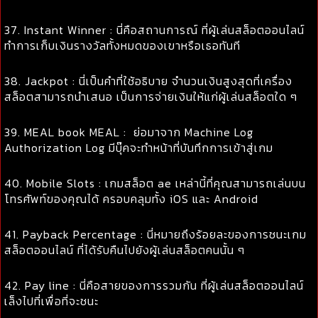
37. Instant Winner : นี่คือสถานการณ์ ที่ผู้เล่นสล็อตออนไลน์
ทำการเก็บเงินรางวัลทั้งหมดของเขาหรือเธอทันที
38. Jackpot : นี่เป็นคำที่ใช้อธิบาย จำนวนเงินสูงสุดที่เครื่อง
สล็อตสามารถนำเสนอ เป็นการจ่ายเงินให้แก่ผู้เล่นสล็อตใด ๆ
39. MEAL book MEAL : ย่อมาจาก Machine Log
Authorization Log มีบุ๊คจะทำหน้าที่บันทึกการเข้าสู่เกม
40. Mobile Slots : เกมสล็อต ae เหล่านี้ที่คุณสามารถเล่นบน
โทรศัพท์ของคุณได้ ครอบคลุมทั้ง iOS และ Android
41. Payback Percentage : นี่หมายถึงร้อยละของการชนะเกม
สล็อตออนไลน์ ที่ได้รับคืนไปยังผู้เล่นสล็อตคนนั้น ๆ
42. Pay line : นี่คือสายของการรวมกัน ที่ผู้เล่นสล็อตออนไลน์
เล็งไปที่เพื่อที่จะชนะ