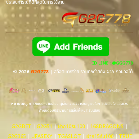
ประสบการณ์ที่ดีที่สุดในการใช้งาน
ID LINE : @GGG778
© 2026
G2G778
| สล็อตแตกง่าย รวมทุกค่ายดัง ฝาก-ถอนออโต้
หมายเหตุ:
การพนันมีความเสี่ยง ผู้เล่นควรมีวิจารณญาณในการตัดสินใจ และควร
กำหนดงบประมาณการเล่นให้เหมาะสมเสมอ
G2GBET
|
G2G51
|
ฝาก10รับ100
|
168DRAGONS
|
G2G365
|
UFASEXY
|
TGASLOT
|
ฝาก15รับ100
|
TRUE