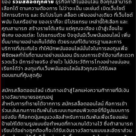
ของ
รวมสล็อตทุกค่าย
ธุรกิจคาสิโนออนไลน์ ซึ่งคุณสามารถ
เลือกได้ ตามความต้องการ ไม่ว่าจะเป็น เอเย่นต์ เปิดเว็บไซต์
ให้การบริการ และ รับโปรโมท สล็อต เพียงอย่างเดียว ที่เว็บไซต์
พนัน ในเครือข่าย ของเราก็จะ มีโปรแกรม เหล่านี้ให้เลือก และ
คุณสามารถ สร้างรายได้เสริม แต่คุณจะต้อง เข้าสู่เงื่อนไข
พิเศษ ของแต่ละ โปรแกรมด้วย ปัจจุบันมีเว็บพนันออนไลน์ เพิ่ม
ขึ้นมากมายอย่างเห็นได้ชัด ด้วยระบบที่ได้มาตรฐานและการ
บริการที่ประทับใจ ทำให้นักพนันออนไลน์มั่นใจในการลงทุนเพื่อ
พิชิตผลกำไรที่ตามมาอย่างแน่นอน มีระบบการเข้าใช้งานที่สะดวก
รวดเร็ว มีการจ่ายจริง จ่ายไว ไม่มีประวัติการโกงอย่างแน่นอน
เรียกได้ว่า ลงทุนกับเว็บพนันออนไลน์แล้วคุณจะได้รับผล
ตอบแทนที่คุ้มสุดคุ้ม
สมัครสล็อตออนไลน์ เดินทางเข้าสู่โลกแห่งความท้าทายที่มีเงิน
รางวัลมากมายรอคุณอยู่
สำหรับการทำรายได้จากการ สมัครสล็อตออนไลน์ คือการเข้า
ร่วมเล่นเกมการเดิมพันในระบบเกมคอมพิวเตอร์ที่มีรูปแบบการ
แข่งขัน ก็คือกดปุ่มหมุนวงล้อสำหรับการเดิมพันเพื่อเรียงแผ่น
ป้ายให้ได้ตามรูปแบบข้อกำหนดที่ทางเกมได้วางไว้ ซึ่งถ้าสามารถ
เรียนได้อย่างถูกต้องก็จะได้รับเงินรางวัลตามแบบและอัตราส่วน