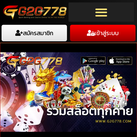
Skip
to
content
สมัครสมาชิก
เข้าสู่ระบบ