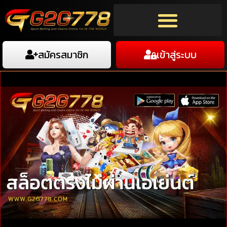
Skip
to
content
สมัครสมาชิก
เข้าสู่ระบบ