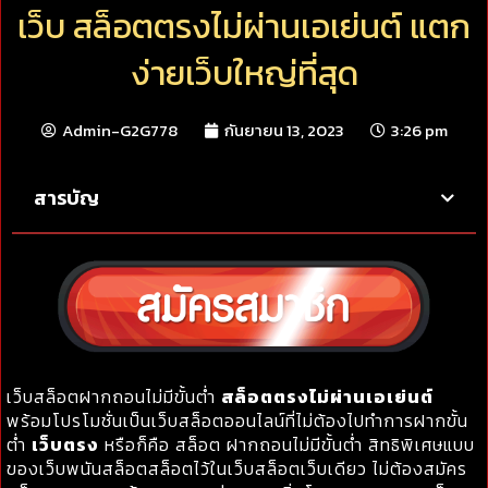
เว็บ สล็อตตรงไม่ผ่านเอเย่นต์ แตก
ง่ายเว็บใหญ่ที่สุด
Admin-G2G778
กันยายน 13, 2023
3:26 pm
สารบัญ
เว็บสล็อตฝากถอนไม่มีขั้นต่ำ
สล็อตตรงไม่ผ่านเอเย่นต์
พร้อมโปรโมชั่นเป็นเว็บสล็อตออนไลน์ที่ไม่ต้องไปทำการฝากขั้น
ต่ำ
เว็บตรง
หรือก็คือ สล็อต ฝากถอนไม่มีขั้นต่ำ สิทธิพิเศษแบบ
ของเว็บพนันสล็อตสล็อตไว้ในเว็บสล็อตเว็บเดียว ไม่ต้องสมัคร