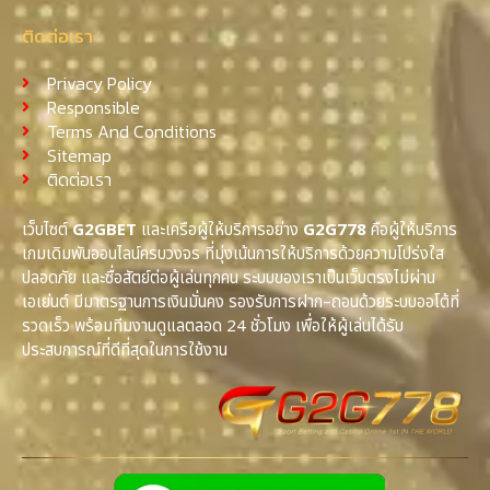
ติดต่อเรา
Privacy Policy
Responsible
Terms And Conditions
Sitemap
ติดต่อเรา
เว็บไซต์
G2GBET
และเครือผู้ให้บริการอย่าง
G2G778
คือผู้ให้บริการ
เกมเดิมพันออนไลน์ครบวงจร ที่มุ่งเน้นการให้บริการด้วยความโปร่งใส
ปลอดภัย และซื่อสัตย์ต่อผู้เล่นทุกคน ระบบของเราเป็นเว็บตรงไม่ผ่าน
เอเย่นต์ มีมาตรฐานการเงินมั่นคง รองรับการฝาก–ถอนด้วยระบบออโต้ที่
รวดเร็ว พร้อมทีมงานดูแลตลอด 24 ชั่วโมง เพื่อให้ผู้เล่นได้รับ
ประสบการณ์ที่ดีที่สุดในการใช้งาน