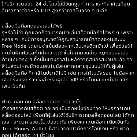
ให้บริการตลอด 24 ชั่วโมงไม่มีวันหยุดทำการ และที่สำคัญที่สุด
อัตราการจ่ายหรือ RTP สูงกว่าคาสิโนจริง ๆ ซะอีก
สล็อตมือถือทดลองเล่นได้ฟรี
รู้หรือไม่ว่า คุณเองก็สามารถเข้าเล่นสล็อตมือถือได้ฟรี ๆ เพราะ
หลาย ๆ เกมมีการอนุญาตให้คุณสามารถเข้าทดลองในระบบ
Free Mode โดยไม่จำเป็นต้องฝากเงินเครดิตเข้าไป เพื่อช่วยให้
คุณได้ฝึกฝนและได้ทำความเข้าใจในเกมจนชำนาญก่อนลงเล่น
ด้วยเงินจริง ๆ ทั้งนี้ในบางคาสิโนหลังจากสมัครสมาชิกแล้ว คา
สิโนส่วนใหญ่มักจะมอบโบนัสหลากหลายรูปแบบให้กับผู้เล่น
สล็อตมือถือ ที่คาสิโนปรกติไม่มี เช่น การให้โบนัสรอบ โบนัสฝาก
เงินครั้งแรก รางวัลสำหรับผู้เล่น VIP หรือโบนัสแนะนำสมาชิก
เพิ่มเป็นต้น
ฝาก-ถอน กับ สล็อต วอเลท ดีอย่างไร
ทำรายการกับสล็อต วอเลท เป็นอีกหนึ่งช่องทาง ให้บริการเกม
สล็อตออนไลน์ เพื่อให้ผู้เล่นได้ใช้บริการเกมสล็อตออนไลน์ ได้ทุก
เวลา สะดวก รวดเร็ว ปลอดภัย เพียงแค่คุณเลือก เติมเงินกับ
True Money Wallet ก็สามารถเข้าถึงการโอนเงิน หรือ ฝาก-
ถอน ได้ตลอด 24 ชั่วโมง