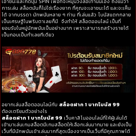
เอาชนะและกดปุ่ม SPIN เพื่อที่จะหมุนวงล้อเท่านั้นเอง ถึงแม้ว่า
การเล่น สล็อตมันก็ไม่ใช่เรื่องยาก ที่คุณจะเอาชนะได้ และจะเห็น
ได้ จากบรรดา นักพนันหลาย ๆ ท่าน ที่เล่นแล้ว โบนัสแตกกลาย
เป็นเศรษฐีในพริบตาเลยก็มี จึงทำให้ สล็อตออนไลน์ เป็นที่
ยอมรับในหมู่นักพนันเป็นอย่างมาก เพราะสามารถสร้างรายได้
เป็นกอบเป็นกำเลยทีเดียว
อยากเล่นสล็อตออนไลน์กับ
สล็อตฝาก 1 บาทโบนัส 99
ต้องเตรียมตัวอย่างไร
สล็อตฝาก 1 บาทโบนัส 99
เว็บคาสิโนออนไลน์ที่ให้ผู้เล่นได้
เข้ามาเล่นเกมสล็อตมีเกมสล็อตให้เลือกเล่นมากมาย และยังเป็น
เว็บที่มีนักพนันเข้าเล่นมากที่สุดเนื่องจากเป็นเว็บที่มีคุณภาพได้