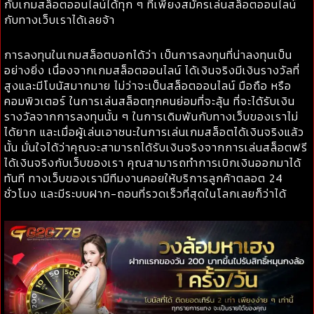
กับเกมสล็อตออนไลน์ได้ทุก ๆ ที่เพียงสมัครเล่นสล็อตออนไลน์
กับทางเว็บเราได้เลยจ้า
การลงทุนในเกมสล็อตบอกได้ว่า เป็นการลงทุนที่น่าลงทุนเป็น
อย่างยิ่ง เนื่องจากเกมสล็อตออนไลน์ ได้เงินจริงมีเงินรางวัลที่
สูงและมีโบนัสมากมาย ไม่ว่าจะเป็นสล็อตออนไลน์ มือถือ หรือ
คอมพิวเตอร์ ในการเล่นสล็อตทุกคนย่อมที่จะลุ้น ที่จะได้รับเงิน
รางวัลจากการลงทุนนั้น ๆ ในการเดิมพันกับทางเว็บของเราไม่
ได้ยาก และเมื่อผู้เล่นเอาชนะในการเล่นเกมสล็อตได้เงินจริงแล้ว
นั้น มั่นใจได้ว่าคุณจะสามารถได้รับเงินจริงจากการเล่นสล็อตฟรี
ได้เงินจริงกับเว็บของเรา คุณสามารถทำการเบิกเงินออกมาได้
ทันที ทางเว็บของเรามีทีมงานคอยให้บริการลูกค้าตลอต 24
ชั่วโมง และมีระบบฝาก-ถอนที่รวดเร็วที่สุดในโลกเลยก็ว่าได้