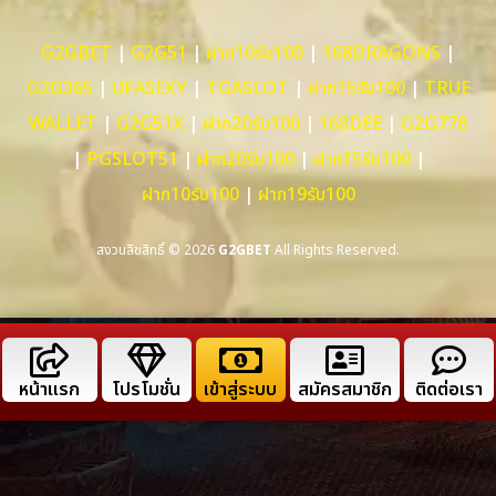
G2GBET
|
G2G51
|
ฝาก10รับ100
|
168DRAGONS
|
G2G365
|
UFASEXY
|
TGASLOT
|
ฝาก15รับ100
|
TRUE
WALLET
|
G2G51X
|
ฝาก20รับ100
|
168DEE
|
G2G778
|
PGSLOT51
|
ฝาก20รับ100
|
ฝาก15รับ100
|
ฝาก10รับ100
|
ฝาก19รับ100
สงวนลิขสิทธิ์ © 2026
G2GBET
All Rights Reserved.
หน้าแรก
โปรโมชั่น
เข้าสู่ระบบ
สมัครสมาชิก
ติดต่อเรา