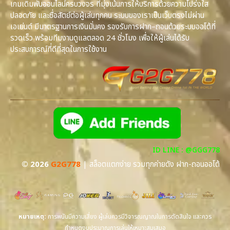
เกมเดิมพันออนไลน์ครบวงจร ที่มุ่งเน้นการให้บริการด้วยความโปร่งใส
ปลอดภัย และซื่อสัตย์ต่อผู้เล่นทุกคน ระบบของเราเป็นเว็บตรงไม่ผ่าน
เอเย่นต์ มีมาตรฐานการเงินมั่นคง รองรับการฝาก–ถอนด้วยระบบออโต้ที่
รวดเร็ว พร้อมทีมงานดูแลตลอด 24 ชั่วโมง เพื่อให้ผู้เล่นได้รับ
ประสบการณ์ที่ดีที่สุดในการใช้งาน
ID LINE : @GGG778
© 2026
G2G778
| สล็อตแตกง่าย รวมทุกค่ายดัง ฝาก-ถอนออโต้
หมายเหตุ:
การพนันมีความเสี่ยง ผู้เล่นควรมีวิจารณญาณในการตัดสินใจ และควร
กำหนดงบประมาณการเล่นให้เหมาะสมเสมอ