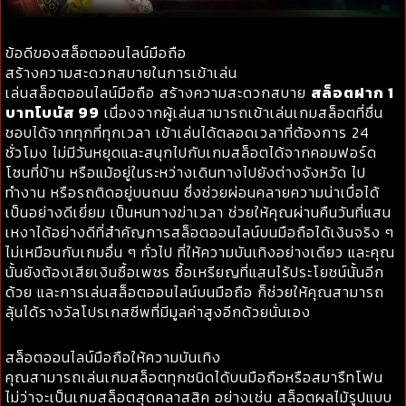
ข้อดีของสล็อตออนไลน์มือถือ
สร้างความสะดวกสบายในการเข้าเล่น
เล่นสล็อตออนไลน์มือถือ สร้างความสะดวกสบาย
สล็อตฝาก 1
บาทโบนัส 99
เนื่องจากผู้เล่นสามารถเข้าเล่นเกมสล็อตที่ชื่น
ชอบได้จากทุกที่ทุกเวลา เข้าเล่นได้ตลอดเวลาที่ต้องการ 24
ชั่วโมง ไม่มีวันหยุดและสนุกไปกับเกมสล็อตได้จากคอมฟอร์ด
โซนที่บ้าน หรือแม้อยู่ในระหว่างเดินทางไปยังต่างจังหวัด ไป
ทำงาน หรือรถติดอยู่บนถนน ซึ่งช่วยผ่อนคลายความน่าเบื่อได้
เป็นอย่างดีเยี่ยม เป็นหนทางฆ่าเวลา ช่วยให้คุณผ่านคืนวันที่แสน
เหงาได้อย่างดีที่สำคัญการสล็อตออนไลน์บนมือถือได้เงินจริง ๆ
ไม่เหมือนกับเกมอื่น ๆ ทั่วไป ที่ให้ความบันเทิงอย่างเดียว และคุณ
นั้นยังต้องเสียเงินซื้อเพชร ซื้อเหรียญที่แสนไร้ประโยชน์นั้นอีก
ด้วย และการเล่นสล็อตออนไลน์บนมือถือ ก็ช่วยให้คุณสามารถ
ลุ้นได้รางวัลโปรเกสซีพที่มีมูลค่าสูงอีกด้วยนั่นเอง
สล็อตออนไลน์มือถือให้ความบันเทิง
คุณสามารถเล่นเกมสล็อตทุกชนิดได้บนมือถือหรือสมารืทโฟน
ไม่ว่าจะเป็นเกมสล็อตสุดคลาสสิค อย่างเช่น สล็อตผลไม้รูปแบบ