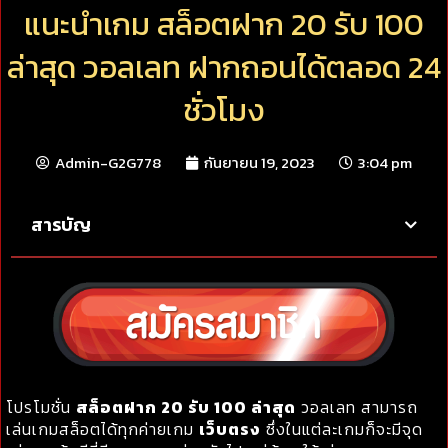
แนะนำเกม สล็อตฝาก 20 รับ 100
ล่าสุด วอลเลท ฝากถอนได้ตลอด 24
ชั่วโมง
Admin-G2G778
กันยายน 19, 2023
3:04 pm
สารบัญ
โปรโมชั่น
สล็อตฝาก 20 รับ 100 ล่าสุด
วอลเลท สามารถ
เล่นเกมสล็อตได้ทุกค่ายเกม
เว็บตรง
ซึ่งในแต่ละเกมก็จะมีจุด