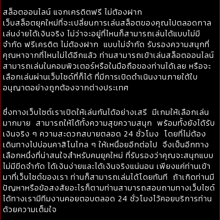
สล็อตออนไลน์ แจกเครดิตฟรี ไม่ต้องฝาก
เว็บสล็อตยุคใหม่ที่จะเปลี่ยนการเล่นสล็อตของคุณไปตลอดกาล
เล่นง่ายได้เงินจริง ไม่ว่าจะอยู่ที่ไหนก็สามารถเล่นได้แบบไม่มี
จำกัด ฟรีเครดิต ไม่ต้องฝาก แบบไม่จำกัด รับรองความสนุกที่
คุณหาจากที่ไหนไม่ได้อีกแล้ว ท่านสามารถเข้าเล่นสล็อตออนไลน์
สามารถเล่นในคอมพิวเตอร์หรือในมือถือของท่านได้เลย หรือจะ
เลือกเล่นผ่านเว็บไซด์ที่ก็ได้ ที่มีการเปิดดำเนินงานภายใต้ใบ
อนุญาตอย่างถูกต้องจากต่างประเทศ
ซึ่งทางเว็บไซต์เราเปิดให้เล่นกันได้อย่างเสรี มีเกมให้เลือกเล่น
มากมาย สามารถให้ได้ทั้งความสุขความสนุก พร้อมทั้งยังได้รับ
เงินจริง ๆ ความสะดวกสบายตลอด 24 ชั่วโมง โดยที่ไม่ต้อง
เดินทางไปบ่อนคาสิโนไกล ๆ ให้เหนื่อยอีกต่อไป จึงเป็นอีกทาง
เลือกหนึ่งที่น่าสนใจสำหรับคนยุคใหม่ ที่รับรองว่าคุณจะสนุกแบบ
ไม่มีขีดจำกัด ได้เงินง่ายและได้เงินจริงแน่นอน เพียงแค่ท่านเข้า
มาที่เว็บไซต์ของเรา ท่านก็สามารถเล่นได้โดยทันที ถ้าเกิดท่านมี
ปัญหาหรือข้อสงสัยอะไรก็ตามท่านสามารถสอบถามทางเว็บไซด์
ได้ทางเรามีทีมงานคอยตอบตลอด 24 ชั่วโมงไว้คอยบริการท่าน
ด้วยความเต็มใจ