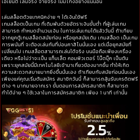
เอเย่นต์ เล่นจริง จ่ายจริง ไม่มีโกงอย่างแน่นอน
เล่นสล็อตด้วยเทคนิคง่าย ๆ ได้เงินใช้ฟรี
เกมสล็อตเป็นเกม ที่เดิมพันด้วยอัตราเงินขั้นต่ำ ที่ผู้เล่นเกม
สามารถ กำหนดจำนวนเงิน ในการเล่นเกมได้แล้ววันนี้ ถ้าเทียบ
จากยุคตู้เกมสล็อตสมัยก่อน หรือยุคสมัยเดิม เกมสล็อต เป็นเกม
การพนันที่ จะต้องเล่นกันที่บ่อนคาสิโนนั่นเอง แต่เมื่อยุคสมัยที่
เปลี่ยนไป เกมสล็อตสามารถเล่นได้จริง บนมือถือเพียงเครื่อง
เดียว หรือไม่ว่าจะเป็น แท็บเล็ต คอมพิวเตอร์ โน๊ตบุ๊ค เป็นต้น
เพราะยุคสมัยนี้มีเทคโนโลยีเข้ามาเกี่ยวข้องมากขึ้น ทำให้เกิด
ความสะดวกสบายมากยิ่งขึ้นนั่นเอง ถ้าเทียบกับสมัยก่อนนั่นเอง
เพียงแค่คุณเริ่มต้นสมัคร สมาชิกวันนี้ ก็สามารถลุ้นรับเครดิตฟรี
ต่าง ๆ มากมายจากเรา ขั้นตอนการสมัครสมาชิก ก็สามารถ
ทำได้ง่าย ๆ ใช้เวลาในการสมัครสมาชิก เพียง 1 นาที เท่านั้น