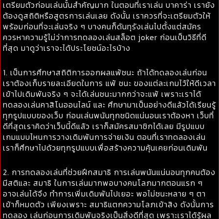
เตรียมตัวก่อนเล่นนั้นสำคัญมาก ในตอนที่เราเล่น บาคาร่า เรายัง
ต้องดูสถิติหรือสูตรการเล่นเลย ดังนั้น เราควรที่จะเตรียมตัวให้
พร้อมก่อนที่จะเล่นจริง ๆ บางคนก็ดันทุรังเล่นไปตั้งแต่สมัคร
ควรหาความรู้ไม่ว่าการทดลองเล่นสล็อต joker ก่อนเป็นวิธีที่ดี
ที่สุด มาดูว่าเราจะได้ประโยชน์อะไรบ้าง
1. เป็นการศึกษาสถิติการออกผลแพ้ชนะ ถ้าได้ทดลองเล่นก่อน
เราต้องเก็บรายละเอียดในการ แพ้ ชนะ ของแต่ละเกมไว้ให้ดีเวลา
เข้าไปเดิมพันจริง ๆ จะได้เล่นชนะมากกว่าจะแพ้ เพราะเราได้
ทดลองเล่นคาสิโนออนไลน์ และ ศึกษามาเป็นอย่างดีแล้วได้เรียนรู้
ทุกรูปแบบของเว็บ ก่อนเล่นพนันทุกชนิดแน่นอนเราต้องหา เว็บที่
ดีที่สุดเราคิดว่าเว็บนี้ดีแล้ว เราก็สมัครสมาชิกได้เลย มีรูปแบบ
เกมแบบไหนการวางเดิมพันการจ่ายเงิน ตอนที่เราทดลองเล่น
เราก็ศึกษาไปด้วยทุกรูปแบบเพื่อสร้างความคุ้นเคยก่อนเดิมพัน
2. การทดลองเล่นที่ช่วยฝึกสมาธิ การเล่นพนันแน่นอนทุกคนต้อง
มีสติและ สมาธิ ในการเล่นมากพอบางคนโลภมากตอนแรก ๆ
อาจเล่นได้จึง ทำการเพิ่มเดิมพันไปเยอะ พอไม่ชนะหลาย ๆ ตา
เข้าก็หมดตัว เพียงเพราะ สมาธิแตกความโลภเข้าสิง ดังนั้นการ
ทดลอง เล่นก่อนการเดิมพันจริงเป็นสิ่งดีที่สุด เพราะเราได้รู้ผล