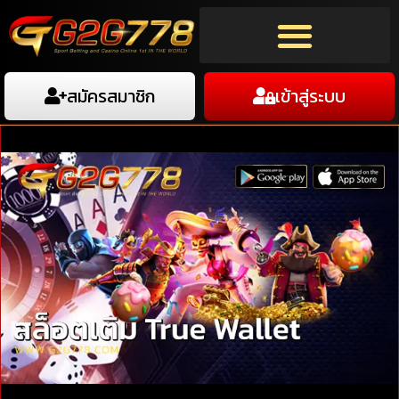
Skip
to
content
สมัครสมาชิก
เข้าสู่ระบบ