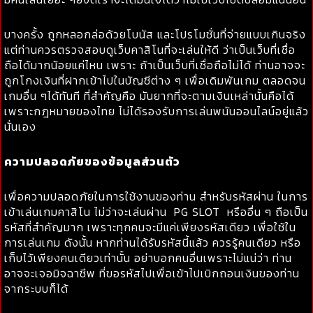
บางครั้ง ถูกหลอกล่อด้วยโบนัส และโปรโมชั่นที่จ่ายแบบเกินจริง
แต่ท่านควรตรวจสอบดูเว็บคาสิโนที่จะเล่นให้ดี ว่าเป็นเว็บที่เชื่อ
ถือได้มากน้อยแค่ไหน เพราะ ถ้าเป็นเว็บที่เชื่อถือไม่ได้ ท่านอาจจะ
ถูกโกงเงินที่ฝากเข้าไปในบัญชีต่าง ๆ เพื่อเดิมพันเกม ตลอดจน
เกมอื่น ๆได้ทันที ที่สำคัญคือ มันยากที่จะตามเงินเหล่านั้นคือได้
เพราะกฎหมายของไทย ไม่ได้รองรับการเล่นพนันออนไลน์อยู่แล้ว
นั่นเอง
ความปลอดภัยของข้อมูลส่วนตัว
เพื่อความปลอดภัยในการใช้งานของท่าน สำหรับรหัสผ่าน ในการ
เข้าเล่นเกมคาสิโน ไม่ว่าจะเล่นผ่าน PG SLOT หรืออื่น ๆ ถือเป็น
รหัสที่สำคัญมาก เพราะทุกคนจะมีแค่เพียงรหัสเดียว เพื่อใช้ใน
การเล่นเกม ดังนั้น หากท่านได้รับรหัสนี้แล้ว ควรรู้คนเดียว หรือ
เก็บไว้เพียงคนเดียวเท่านั้น อย่าบอกคนอื่นเพราะไม่แน่ว่า ท่าน
อาจจะเจอมิจฉาชีพ ที่ขอรหัสไปเพื่อเข้าไปเบิกถอนเงินของท่าน
จากระบบก็ได้