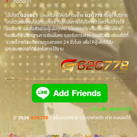
ติดต่อเรา
เว็บไซต์
G2GBET
และเครือผู้ให้บริการอย่าง
G2G778
คือผู้ให้บริการ
เกมเดิมพันออนไลน์ครบวงจร ที่มุ่งเน้นการให้บริการด้วยความโปร่งใส
ปลอดภัย และซื่อสัตย์ต่อผู้เล่นทุกคน ระบบของเราเป็นเว็บตรงไม่ผ่าน
เอเย่นต์ มีมาตรฐานการเงินมั่นคง รองรับการฝาก–ถอนด้วยระบบออโต้ที่
รวดเร็ว พร้อมทีมงานดูแลตลอด 24 ชั่วโมง เพื่อให้ผู้เล่นได้รับ
ประสบการณ์ที่ดีที่สุดในการใช้งาน
ID LINE : @GGG778
© 2026
G2G778
| สล็อตแตกง่าย รวมทุกค่ายดัง ฝาก-ถอนออโต้