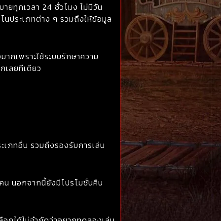
ายทุกเวลา 24 ชั่วโมง ไม่มีวัน
าสิโนประเภทต่าง ๆ รวมถึงให้ข้อมูล
ย่างมากเพราะใช้ระบบรักษาความ
ากเลยทีเดียว
ตประเภทอื่น รวมถึงรองรับการเล่น
กคน นอกจากนี้ยังมีโปรโมชั่นคืน
ลือกได้ไม่จำกัดว่าอยากทดลองเล่น