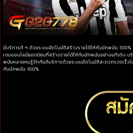
มีบริการดี ๆ ด้วยระบบอัตโนมัติสร้างรายได้ให้กับนักพนัน 100
เกมออนไลน์ยอดนิยมที่สร้างรายได้ให้กับนักพนันอย่างแท้จริง 
พนันหลายคนรู้จักกันดีบริการด้วยระบบอัตโนมัติสะดวกรวดเร็วใ
กับนักพนัน 100%