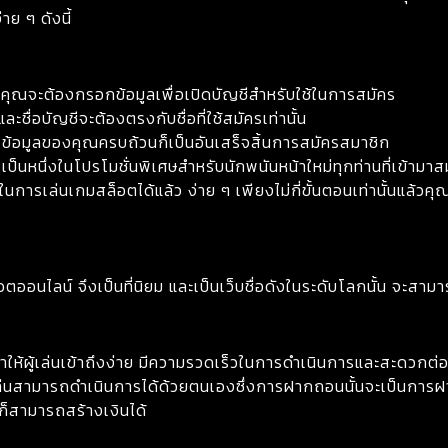
ย ๆ ดังนี้
คุณจะต้องกรอกข้อมูลเพื่อเปิดบัญชีสำหรับใช้ในการสมัคร
ละชื่อบัญชีจะต้องตรงกับชื่อที่ใช้สมัครเท่านั้น
่อข้อมูลของคุณครบถ้วนก็เป็นอันเสร็จสิ้นการสมัครสมาชิก
่งเป็นหนึ่งในโปรโมชั่นพิเศษสำหรับนักพนันหน้าใหม่ทุกท่านที่เข้ามา
ทุนในการเล่นเกมสล็อตได้แล้ว ง่าย ๆ เพียงไม่กี่ขั้นตอนเท่านั้นแล
อตออนไลน์ จึงเป็นที่นิยม และเป็นเว็บชื่อดังในระดับโลกนั้น จะสามา
ห้ผู้เล่นเข้าถึงง่าย มีความรวดเร็วในการดำเนินการและสะดวกต่
ู้เล่นสามารถดำเนินการได้ด้วยตนเองซึ่งการฝากถอนนั้นจะเป็นกา
ก็สามารถสร้างเงินได้