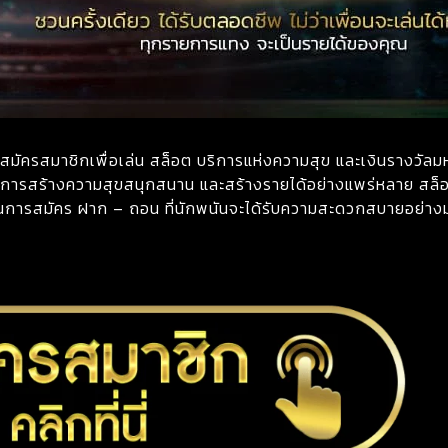
% สมัครสมาชิกเพื่อเล่น สล็อต บริการแห่งความสุข และเงินรางวั
บริการสร้างความสุขสนุกสนาน และสร้างรายได้อย่างแพร่หลาย สล็
นการสมัคร ฝาก – ถอน ที่นักพนันจะได้รับความสะดวกสบายอย่างมา