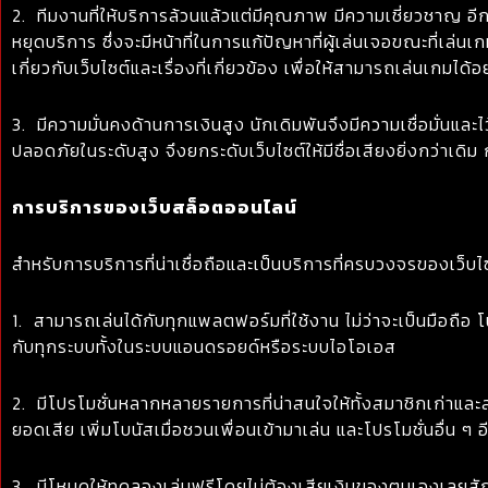
2. ทีมงานที่ให้บริการล้วนแล้วแต่มีคุณภาพ มีความเชี่ยวชาญ อี
หยุดบริการ ซึ่งจะมีหน้าที่ในการแก้ปัญหาที่ผู้เล่นเจอขณะที่เล่
เกี่ยวกับเว็บไซต์และเรื่องที่เกี่ยวข้อง เพื่อให้สามารถเล่นเกมได
3. มีความมั่นคงด้านการเงินสูง นักเดิมพันจึงมีความเชื่อมั่นแล
ปลอดภัยในระดับสูง จึงยกระดับเว็บไซต์ให้มีชื่อเสียงยิ่งกว่าเด
การบริการของเว็บสล็อตออนไลน์
สำหรับการบริการที่น่าเชื่อถือและเป็นบริการที่ครบวงจรของเว็บไ
1. สามารถเล่นได้กับทุกแพลตฟอร์มที่ใช้งาน ไม่ว่าจะเป็นมือถือ โน
กับทุกระบบทั้งในระบบแอนดรอยด์หรือระบบไอโอเอส
2. มีโปรโมชั่นหลากหลายรายการที่น่าสนใจให้ทั้งสมาชิกเก่าและสมา
ยอดเสีย เพิ่มโบนัสเมื่อชวนเพื่อนเข้ามาเล่น และโปรโมชั่นอื่น ๆ
3. มีโหมดให้ทดลองเล่นฟรีโดยไม่ต้องเสียเงินของตนเองเลยสัก