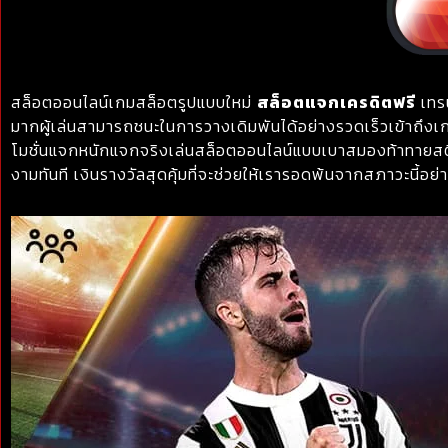
สล็อตออนไลน์เกมสล็อตรูปแบบใหม่
สล็อตแจกเครดิตฟรี
เทรน
มากผู้เล่นสามารถชนะในการวางเดิมพันได้อย่างรวดเร็วเข้าถึงเ
โมชั่นแจกหนักแจกจริงเล่นสล็อตออนไลน์แบบเบาสมองท้าทายสติป
งามทันที เงินรางวัลสุดคุ้มที่จะช่วยให้เรารอดพ้นจากสภาวะนี้อ