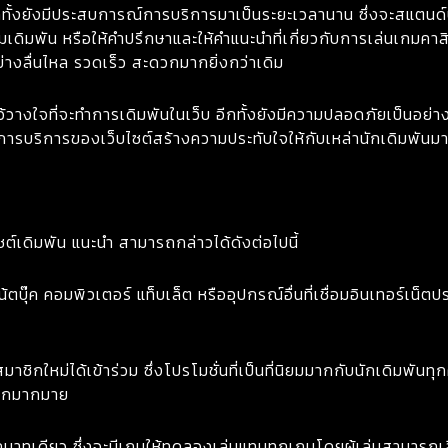
กทั้งยังมีประสบการณ์การบริการมาเป็นระยะเวลานาน ซึ่งจะสแตนด์บ
นเกมเดิมพัน หรือให้คำปรึกษาและให้คำแนะนำที่เกี่ยวกับการเล่นเกมค
้อย่างลื่นไหล รวดเร็ว สะดวกมากยิ่งกว่าเดิม
ะไว้วางใจที่จะทำการเดิมพันในเว็บ อีกทั้งยังมีความปลอดภัยเป็นอ
ิม การบริการของเว็บไซต์สร้างความประทับใจให้กับเหล่านักเดิมพันม
ซต์เดิมพัน แนะนำ สามารถกล่าวได้ดังต่อไปนี้
้ตบุ๊ค คอมพิวเตอร์ แท็บเล็ต หรืออุปกรณ์อื่นที่เชื่อมอินเทอร์เน็
ชิกใหม่ได้เข้าร่วม ซึ่งโปรโมชั่นที่เป็นที่นิยมมากกับนักเดิมพันทุ
 อีกมากมาย
บาทเดียว ซึ่งจะมีเกมให้ทดลองเล่นแทบทุกเกมโดยผู้เล่นสามารถเ