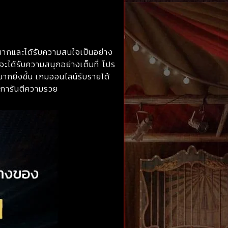
มากและได้รับความสนใจเป็นอย่าง
ได้รับความสนุกอย่างเต็มที่ โปร
ยิ่งขึ้น เกมออนไลน์รับรายได้
ามการันตีความรวย