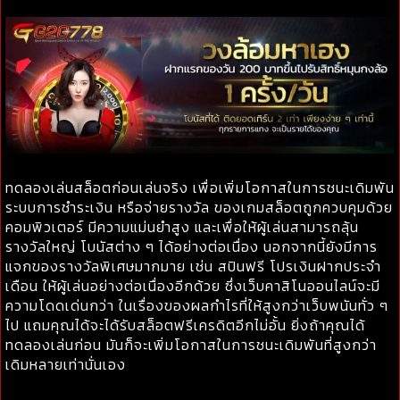
ทดลองเล่นสล็อตก่อนเล่นจริง เพื่อเพิ่มโอกาสในการชนะเดิมพัน
ระบบการชำระเงิน หรือจ่ายรางวัล ของเกมสล็อตถูกควบคุมด้วย
คอมพิวเตอร์ มีความแม่นยำสูง และเพื่อให้ผู้เล่นสามารถลุ้น
รางวัลใหญ่ โบนัสต่าง ๆ ได้อย่างต่อเนื่อง นอกจากนี้ยังมีการ
แจกของรางวัลพิเศษมากมาย เช่น สปินฟรี โปรเงินฝากประจำ
เดือน ให้ผู้เล่นอย่างต่อเนื่องอีกด้วย ซึ่งเว็บคาสิโนออนไลน์จะมี
ความโดดเด่นกว่า ในเรื่องของผลกำไรที่ให้สูงกว่าเว็บพนันทั่ว ๆ
ไป แถมคุณได้จะได้รับสล็อตฟรีเครดิตอีกไม่อั้น ยิ่งถ้าคุณได้
ทดลองเล่นก่อน มันก็จะเพิ่มโอกาสในการชนะเดิมพันที่สูงกว่า
เดิมหลายเท่านั่นเอง