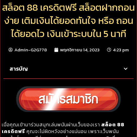
สล็อต 88 เครดิตฟรี สล็อตฝากถอน
ง่าย เติมเงินได้ยอดทันใจ หรือ ถอน
ได้ยอดไว เงินเข้าระบบใน 5 นาที
Admin-G2G778
พฤศจิกายน 14, 2023
4:23 pm
สารบัญ
เมื่อคุณเข้ามาร่วมสนุกเล่นพนันผ่านเว็บของเรา
สล็อต 88
เครดิตฟรี
คุณจะไม่ผิดหวังอย่างแน่นอน เพราะเว็บพนัน