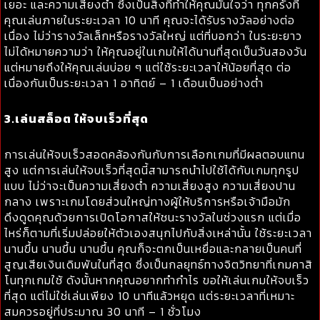
เยอะ และความเสี่ยงต่ำ ซึ่งเป็นสิ่งที่ทำให้คุณมั่นใจว่า ทุกครั้งที่
คุณเล่นภายในระยะเวลา 10 นาที คุณจะได้รับรางวัลอย่างต่อ
เนื่อง ไม่ว่ารางวัลเล็กหรือรางวัลใหญ่ แต่ที่บอกว่า ในระยะยาว
ไม่ได้หมายความว่า ให้คุณอยู่ในเกมให้ได้นานที่สุดเป็นวันสองวัน
แต่หมายถึงให้คุณเล่นบ่อย ๆ แต่ใช้ระยะเวลาให้น้อยที่สุด ต่อ
เนื่องกันเป็นระยะเวลา 1 อาทิตย์ – 1 เดือนเป็นอย่างต่ำ
3.เล่นสล็อต ให้จบเร็วที่สุด
การเล่นให้จบเร็วสอดคล้องกันกับการเลือกเกมที่มีผลตอบแทน
สูง แต่การเล่นให้จบเร็วที่สุดนี้สามารถนำไปใช้ได้กับเกมทุกรูป
แบบ ไม่ว่าจะเป็นความเสี่ยงต่ำ ความเสี่ยงสูง ความเสี่ยงปาน
กลาง เพราะเกมโดยส่วนใหญ่ทางผู้ให้บริการหรือเจ้ามือมัก
ดึงดูดคุณด้วยการเปิดโอกาสให้ชนะรางวัลในช่วงแรก แต่เมื่อ
ไหร่ก็ตามที่เริ่มปล่อยให้ตัวเองสนุกไปกับสิ่งเหล่านั้น ใช้ระยะเวลา
นานขึ้น นานขึ้น นานขึ้น คุณก็จะตกเป็นเหยื่อและกลายเป็นคนที่
สูญเสียเงินเดิมพันในที่สุด ซึ่งเป็นกลยุทธ์ทางจิตวิทยาที่เกมคาสิ
โนทุกเกมใช้ ดังนั้นหากคุณอยากทำกำไร ขอให้เล่นเกมให้จบเร็ว
ที่สุด แต่ไม่ใช่เล่นเพียง 10 นาทีแล้วหยุด แต่ระยะเวลาที่เหมาะ
สมควรอยู่ที่ประมาณ 30 นาที – 1 ชั่วโมง