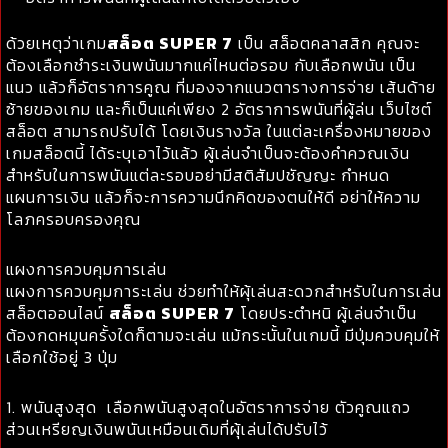
ด้วยเหตุว่าเกม
สล็อต SUPER 7
เป็น สล็อตคลาสสิก คุณจะ
ต้องเลือกชำระเงินพนันมากแค่ไหนต่อรอบ กับเลือกพนัน เป็น
แนว แล้วก็อัตราการคูณ ที่มองจากแนวตารางการจ่าย เส้นด้าย
ซ้ายของเกม และก็เป็นแค่เพียง 2 อัตราการพนันที่ผู้ล่น เว็บไซต์
สล็อต สามารถปรับได้ โดยเงินรางวัล ในแต่ละเครื่องหมายของ
เกมสล็อตนี้ ได้ระบุเอาไว้แล้ว ผู้เล่นจำเป็นจะต้องคำควณเงิน
สำหรับในการพนันแต่ละรอบอย่ามีสติสัมปชัญญะ กำหนด
แผนการเงิน แล้วก็จะการความนึกคิดของตนให้ดี อย่าให้ความ
โลภครอบครองคุณ
แผงการควบคุมการเล่น
แผงการควบคุมการะเล่น ช่วยทำให้ผุ้เล่นสะดวกสำหรับในการเล่น
สล็อตออนไลน์
สล็อต SUPER 7
โดยประตำหนิ ผู้เล่นจำเป็น
ต้องกดหมุนครั้งใดก็ตามจะเล่น แม้กระนั้นในเกมนี้ มีปุ่มควบคุมให้
เลือกใช้อยู่ 3 ปุ่ม
1. พนันสูงสุด เลือกพนันสูงสุดในอัตราการจ่าย ตัวคูณแถว
ส่วนเหรียญเงินพนันเหมือนเดิมที่ผุ้เล่นได้ปรับไว้