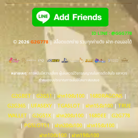
ID LINE : @GGG778
© 2026
G2G778
| สล็อตแตกง่าย รวมทุกค่ายดัง ฝาก-ถอนออโต้
หมายเหตุ:
การพนันมีความเสี่ยง ผู้เล่นควรมีวิจารณญาณในการตัดสินใจ และควร
กำหนดงบประมาณการเล่นให้เหมาะสมเสมอ
G2GBET
|
G2G51
|
ฝาก10รับ100
|
168DRAGONS
|
G2G365
|
UFASEXY
|
TGASLOT
|
ฝาก15รับ100
|
TRUE
WALLET
|
G2G51X
|
ฝาก20รับ100
|
168DEE
|
G2G778
|
PGSLOT51
|
ฝาก20รับ100
|
ฝาก15รับ100
|
ฝาก10รับ100
|
ฝาก19รับ100