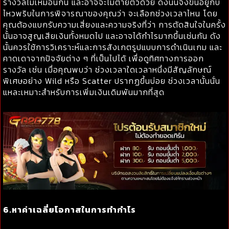
รางวัลไม่เหมือนกัน และอาจจะไม่ตายตัวด้วย ดังนั้นจึงขึ้นอยู่กับ
ไหวพริบในการพิจารณาของคุณว่า จะเลือกช่วงเวลาไหน โดย
คุณต้องแบกรับความเสี่ยงและความจริงที่ว่า การตัดสินใจในครั้ง
นั้นอาจสูญเสียเงินทั้งหมดไป และอาจได้กำไรมากขึ้นเช่นกัน ดัง
นั้นควรใช้การวิเคราะห์และการสังเกตรูปแบบการดำเนินเกม และ
คาดเดาจากปัจจัยต่าง ๆ ที่เป็นไปได้ เพื่อดูทิศทางการออก
รางวัล เช่น เมื่อคุณพบว่า ช่วงเวลาใดเวลาหนึ่งมีสัญลักษณ์
พิเศษอย่าง Wild หรือ Scatter ปรากฏขึ้นบ่อย ช่วงเวลานั้นนั่น
แหละเหมาะสำหรับการเพิ่มเงินเดิมพันมากที่สุด
6.หาค่าเฉลี่ยโอกาสในการทำกำไร