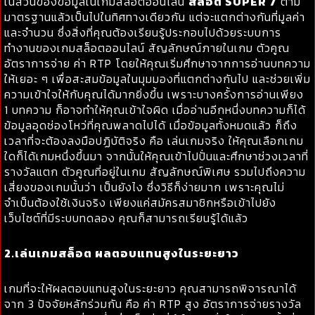
ในส่วนของข้อมูลในเกมสล็อตออนไลน์
สล็อต SUPER 7
ตาม
มาตรฐานแล้วเป็นไปในทิศทางเดียวกัน แต่จะแตกต่างกันที่มูลค่า
และจำนวน ซึ่งสิ่งที่คุณต้องเรียนรู้ประกอบไปด้วยระบบการ
ทำงานของเกมสล็อตออนไลน์ สัญลักษณ์ภายในเกม ตัวคูณ
อัตราการจ่าย ค่า RTP โดยให้คุณเริ่มศึกษาจากการอ่านบทความ
ให้เยอะ ๆ เพื่อสะสมข้อมูลในมุมมองที่แตกต่างกันไป และช่วยเพิ่ม
ความเข้าใจให้กับคุณได้มากยิ่งขึ้น เพราะบางครั้งการอ่านเพียง
1 บทความ ก็อาจทำให้คุณเข้าใจผิด เมื่ออ่านอีกหนึ่งบทความก็ได้
ข้อมูลอุดช่องโหว่ที่คุณพลาดไปได้ เมื่อข้อมูลทั้งหมดแล้ว ก็ถึง
เวลาที่จะต้องลงมือปฏิบัติจริง คือ เล่นเกมจริง ให้คุณเลือกเกม
ใดก็ได้เกมหนึ่งขึ้นมา จากนั้นให้คุณเข้าไปปั่นและศึกษาช่วงเวลาที่
รางวัลแตก ตัวคูณที่อยู่ในเกม สัญลักษณ์พิเศษ รวมไปถึงความ
เสี่ยงของเกมนั้นว่า เป็นยังไง ซึ่งวิธีก็ง่ายมาก เพราะคุณไม่
จำเป็นต้องใช้เงินจริง เพียงแค่สมัครสมาชิกหรือเข้าไปยัง
เว็บไซต์ที่มีระบบทดลอง คุณก็สามารถเรียนรู้ได้แล้ว
2.เล่นเกมสล็อต ผลตอบแทนสูงในระยะยาว
เกมที่จะให้ผลตอบแทนสูงในระยะยาว คุณสามารถพิจารณาได้
จาก 3 ปัจจัยหลักร่วมกัน คือ ค่า RTP สูง อัตราการจ่ายรางวัล