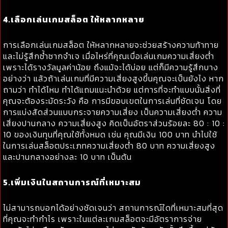
4.เลือกเล่นเกมสล็อต ให้หลากหลาย
การเลือกเล่นเกมสล็อต ให้หลากหลายจะช่วยสร้างความท้าทาย
และไม่รู้สึกซ้ำซากจำเจ เมื่อไหร่ที่คุณเบื่อเล่นเกมความเสี่ยงต่ำ
เพราะได้รางวัลมูลค่าน้อย ถึงแม้จะได้บ่อย แต่ก็มีความรู้สึกบาง
อย่างว่า แล้วถ้าเล่นเกมที่มีความเสี่ยงสูงขึ้นคุณจะเป็นยังไง หาก
ถามว่า ทำได้ไหม ทำได้แถมแนะนำด้วย แต่การที่จะทำแบบนั้นสิ่งที่
คุณจะต้องระมัดระวัง คือ การมีขอบเขตในการเล่นที่ชัดเจน โดย
การแบ่งสัดส่วนแบบกระจายความเสี่ยง เป็นความเสี่ยงต่ำ ความ
เสี่ยงปานกลาง ความเสี่ยงสูง คิดเป็นอัตราส่วนร้อยละ 80 : 10 :
10 ของเงินทุนที่คุณใช้ทั้งหมด เช่น คุณมีเงิน 100 บาท นำไปใช้
ในการเล่นสล็อตประเภทความเสี่ยงต่ำ 80 บาท ความเสี่ยงสูง
และปานกลางอย่างละ 10 บาท เป็นต้น
5.เพิ่มเงินในสถานการณ์ที่เหมาะสม
ไม่สามารถบอกได้อย่างชัดเจนว่า สถานการณ์ใดที่เหมาะสมที่สุด
ที่คุณจะทำกำไร เพราะในแต่ละเกมสล็อตจะมีอัตราการจ่าย