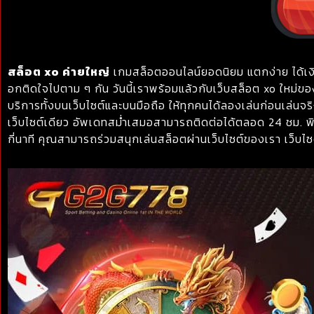
สล็อต xo ค่ายใหญ่
เกมสล็อตออนไลน์ยอดนิยม แตกง่าย ได้เงิ
อกติดใจไปตาม ๆ กัน วันนี้เราพร้อมแล้วกับเว็บสล็อต xo ใหม่ของ
บริการทั้งบนเว็บไซต์และบนมือถือ ให้ทุกคนได้ลองเล่นก่อนเล่นจร
เว็บไซต์เดียว อัพเดทสม่ำเสมอสามารถติดต่อได้ตลอด 24 ชม. พิ
กี่นาที คุณสามารถร่วมสนุกเล่นสล็อตผ่านเว็บไซต์ของเรา เว็บไซ