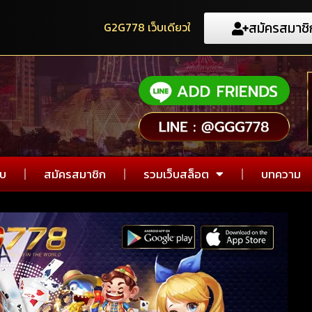
สมัครสมาชิ
G2G778 เว็บเดียวในไทยครบวงจรการเดิมพัน กีฬา แทง
บบ
สมัครสมาชิก
รวมเว็บสล็อต
บทความ