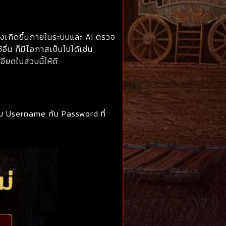
โกงเกิดขึ้นภายในระบบและ AI ตรวจ
่น ก็มีโอกาสเป็นไปได้เช่น
ยดในส่วนนี้ให้ดี
ืม Username กับ Password ที่