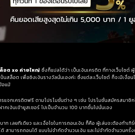
ล็อต xo ค่ายใหญ่
ซึ่งก็แปลได้ว่า เป็นเงินเครดิต ที่ทางเว็บไซต์ 
ั่นสล็อต เพื่อชิงเงินรางวัลนั่นเองค่ะ ซึ่งแต่ละเว็บไซต์ ก็จะมีเงื
้อแม้
การแจกเครดิตฟรี ตามโปรโมชั่นต่าง ๆ เช่น โปรโมชั่นสมัครสมาชิ
้องฝากเงินเข้ายูสเซอร์ ไปเป็นจำนวน 100 บาทขึ้นไปนั่นเอง
ลยทีเดียว และเงื่อไขในการถอนเงิน ก็คือ ผู้เล่นจะต้องทำเทิร์น 2 
ด้ สามารถถอนได้ แบบไม่จำกัดจำนวนเงิน และไม่จำกัดจำนวนครั้งต่อ