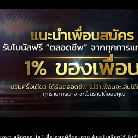
ฉพาะสล็อตออนไลน์เพื่อเอาใจผู้ที่ชอบการเล่นพนันสล็อตได้เริ่มต