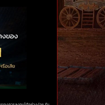
้นของการลงทุนได้อย่างง่าย รับ