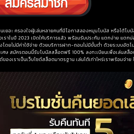
นเยอะ ครองใจผู้เล่นหลายคนที่มีโอกาสลองหมุนโบนัส หรือได้โบนั
เราในปี 2023 เปิดให้บริการแล้ว พร้อมรับประกัน แตกง่าย แตกบ่อย
ิงโดยไม่มีค่าใช้จ่าย ด้วยบริการฝาก-ถอนไม่มีขั้นต่ำ ด้วยระบบอัตโ
เศษ สมัครตอนนี้รับโบนัสสล็อตฟรี 100% ลงทะเบียนเพื่อเล่นสล็อต
ต์ของเราเป็นเว็บไซต์สล็อตมาตรฐาน เล่นได้เท่าไหร่เราพร้อมจ่าย 