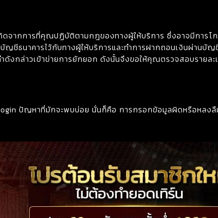
เกิดจากการที่คุณปฏิบัติตามกฎของทางผู้ให้บริการ ซึ่งอาจมีการ
ญชีธนาคารไว้กับทางผู้ให้บริการและทำการฝากถอนเงินผ่านบัญชีอื
ำดังกล่าวเข้าข่ายการยักยอก ดังนั้นจึงขอให้คุณตรวจสอบรายละเอี
ogin ปัญหาที่มักจะพบบ่อย นั่นก็คือ การกรอกข้อมูลผิดหรือหลงล