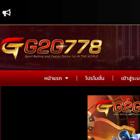
Skip
to
content
หน้าแรก
โปรโมชั่น
เข้าสู่ระ