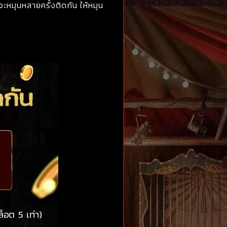
จะหมุนหลายครั้งติดกัน ให้หมุน