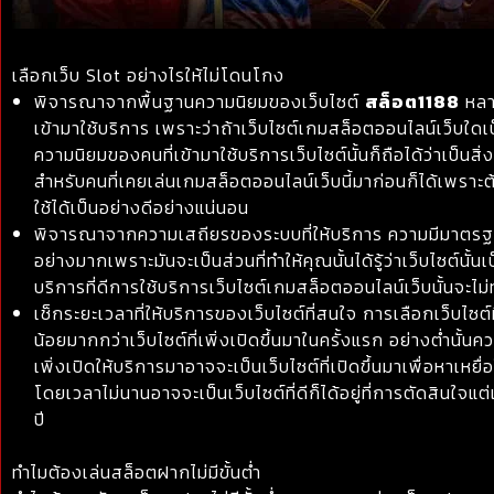
เลือกเว็บ Slot อย่างไรให้ไม่โดนโกง
พิจารณาจากพื้นฐานความนิยมของเว็บไซต์
สล็อต1188
หลาย
เข้ามาใช้บริการ เพราะว่าถ้าเว็บไซต์เกมสล็อตออนไลน์เว็บใ
ความนิยมของคนที่เข้ามาใช้บริการเว็บไซต์นั้นก็ถือได้ว่าเป็
สำหรับคนที่เคยเล่นเกมสล็อตออนไลน์เว็บนี้มาก่อนก็ได้เพรา
ใช้ได้เป็นอย่างดีอย่างแน่นอน
พิจารณาจากความเสถียรของระบบที่ให้บริการ ความมีมาตรฐานแล
อย่างมากเพราะมันจะเป็นส่วนที่ทำให้คุณนั้นได้รู้ว่าเว็บไซต์นั
บริการที่ดีการใช้บริการเว็บไซต์เกมสล็อตออนไลน์เว็บนั้นจะไม
เช็กระยะเวลาที่ให้บริการของเว็บไซต์ที่สนใจ การเลือกเว็บไ
น้อยมากกว่าเว็บไซต์ที่เพิ่งเปิดขึ้นมาในครั้งแรก อย่างต่ำนั้น
เพิ่งเปิดให้บริการมาอาจจะเป็นเว็บไซต์ที่เปิดขึ้นมาเพื่อหาเหยื
โดยเวลาไม่นานอาจจะเป็นเว็บไซต์ที่ดีก็ได้อยู่ที่การตัดสินใจ
ปี
ทำไมต้องเล่นสล็อตฝากไม่มีขั้นต่ำ