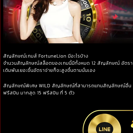
สัญลักษณ์เกมส์ FortuneLion มีอะไรบ้าง
จำนวนสัญลักษณ์สล็อตของเกมนี้มีทั้งหมด 12 สัญลักษณ์ อัตราจ่า
เดิมพันเยอะขึ้นอัตราจ่ายก็จะสูงขึ้นตามนั่นเอง
สัญลักษณ์พิเศษ WILD สัญลักษณ์ที่สามารถแทนสัญลักษณ์อื่น ๆ ไ
ฟรีสปิน มากสุด 15 ฟรีสปิน ที่ 5 ตัว