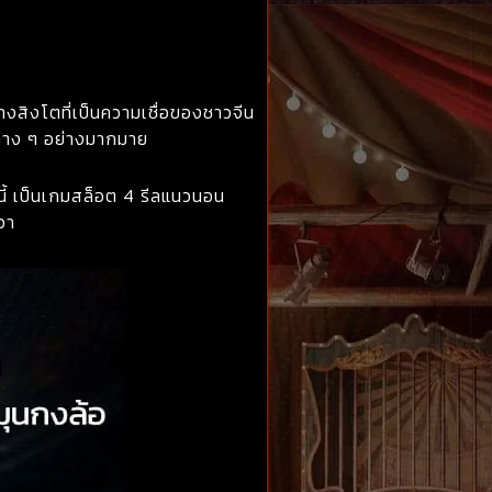
สิงโตที่เป็นความเชื่อของชาวจีน
สต่าง ๆ อย่างมากมาย
นี้ เป็นเกมสล็อต 4 รีลแนวนอน
วา