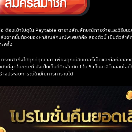
็คือ ต้องเข้าไปดูใน Paytable ตารางสัญลักษณ์การจ่ายและวิธีชนะ
นหลังจากนั้นต้องมองหาสัญลักษณ์พิเศษก็คือ สองตัวนี้ เป็นตัวสำค
/ครั้ง
ามารถเข้าถึงได้ทุกที่ทุกเวลา เพียงคุณมีอินเตอร์เน็ตและมือถือขอ
งดังที่สุดในขณะนี้ ยังเป็นเว็บที่ติดอันดับ 1 ใน 5 เว็บคาสิโนออนไลน์ท
จะสร้างประสบการณ์ใหม่ในการหารายได้