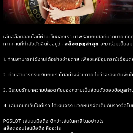
เล่นสล็อตออนไลน์ผ่านเว็บของเรา มาพร้อมกับข้อดีมากมาย ที่
หากท่านที่กำลังตัดสินใจอยู่ว่า
สล็อตpgล่าสุด
จะมาร่วมเป็นสมา
1. ท่านสามารถใช้งานได้อย่างง่ายดาย เพียงแค่มีอุปกรณ์เชื่อ
2. ท่านสามารถรับเงินกับเราได้อย่างง่ายดาย ไม่ว่าจะลงเดิมพันใ
3. มีระบบรักษาความปลอดภัยของความเป็นส่วนตัวของข้อมูลท่า
4. เล่นเกมที่เว็บไซต์เรา ได้เงินจริง แจกหนักจัดเต็มกับรางวัลโบ
PGSLOT เล่นบนมือถือ ดีกว่าเล่นในคาสิโนอย่างไร
สล็อตออนไลน์มือถือ คืออะไร