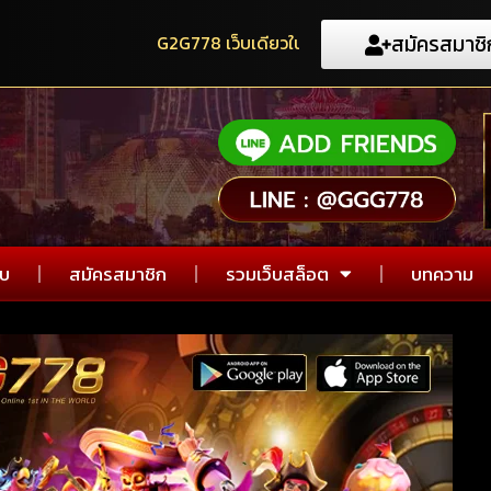
สมัครสมาชิ
G2G778 เว็บเดียวในไทยครบวงจรการเดิมพัน กีฬา แท
บบ
สมัครสมาชิก
รวมเว็บสล็อต
บทความ