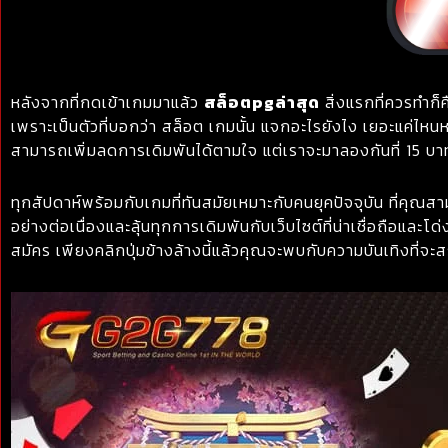
หลังจากที่กดเข้าเกมมาแล้ว
สล็อตpgล่าสุด
สิ่งแรกที่ควรทำก
เพราะเป็นตัวที่บอกว่า สล็อต เกมนั้น แจกอะไรยังไง เยอะแค่ไห
สามารถเพิ่มลดการเดิมพันได้ตามใจ แต่เราจะมาลองกันที่ 15 บาท
ทุกสัปดาห์พร้อมกับเกมที่ทันสมัยเหมาะกับคนยุคปัจจุบัน ที่คุณส
อย่างต่อเนื่องและลุ้นทุกการเดิมพันกับเว็บไซต์ที่น่าเชื่อถือและโด่
สมัคร เพียงคลิกปุ่มข้างล้างนี้แล้วคุณจะพบกับความบันเทิงที่