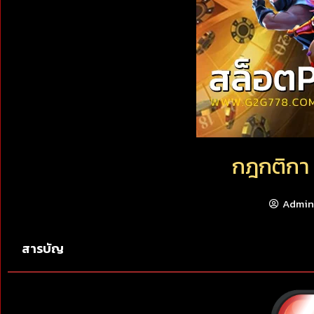
กฎกติกา 
Admin
สารบัญ