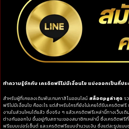
ทำความรู้จักกับ
เครดิตฟรีไม่มีเงื่อนไข
แบ่งออกเป็นกี่ปร
สำหรับผู้ที่เคยลงเดิมพันเกมคาสิโนออนไลน์
สล็อตpgล่าสุด
รว
ฟรีไม่มีเงื่อนไข คืออะไร แต่สำหรับใครที่ยังไม่เคยได้รับเครดิต
งานในส่วนไหนได้แล้ว ซึ่งจริง ๆ แล้วเครดิตฟรีเหล่านี้ทางเว็บเ
ต่างกันออกไป ขึ้นอยู่กับสถานะของสมาชิกเหล่านี้ ซึ่งเครดิตฟรี
ฟรีแบบเปอร์เซ็นต์ และเครดิตฟรีแบบจำนวนเงิน ซึ่งแต่ละรูปแบบขอ