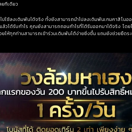
ยทีเดียว
นำไปใช้ลงเดิมพันได้จริง ทั้งยังสามารถนำไปลงเดิมพันเกมคาสิโนอ
วได้รับกำไร คุณยังสามารถถอนกำไรที่ได้รับออกมาได้จริง โดยไม่ต
วช่วยให้ทุกท่านสามารถเข้าร่วมเดิมพันได้ง่ายยิ่งขึ้น แถมยังช่วยยื