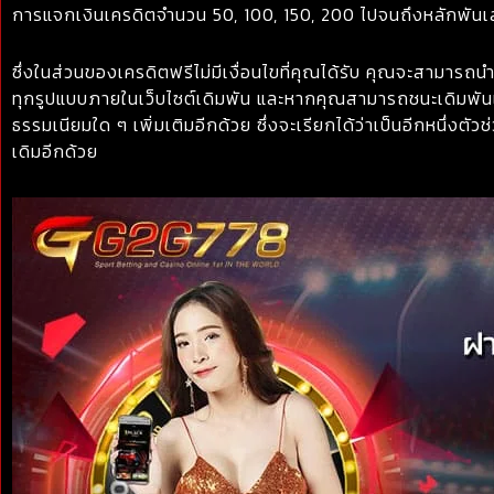
การแจกเงินเครดิตจำนวน 50, 100, 150, 200 ไปจนถึงหลักพันเล
ซึ่งในส่วนของเครดิตฟรีไม่มีเงื่อนไขที่คุณได้รับ คุณจะสามารถ
ทุกรูปแบบภายในเว็บไซต์เดิมพัน และหากคุณสามารถชนะเดิมพันแล้
ธรรมเนียมใด ๆ เพิ่มเติมอีกด้วย ซึ่งจะเรียกได้ว่าเป็นอีกหนึ่งตั
เดิมอีกด้วย