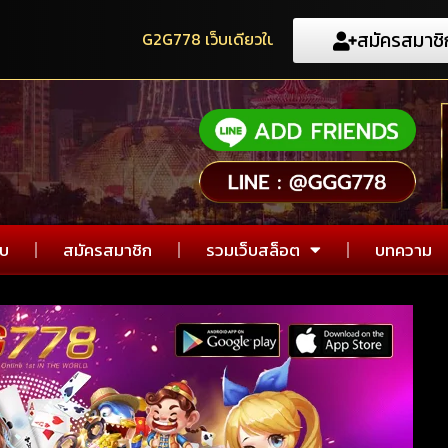
สมัครสมาชิ
G2G778 เว็บเดียวในไทยครบวงจรการเดิมพัน กีฬา แทง
บบ
สมัครสมาชิก
รวมเว็บสล็อต
บทความ