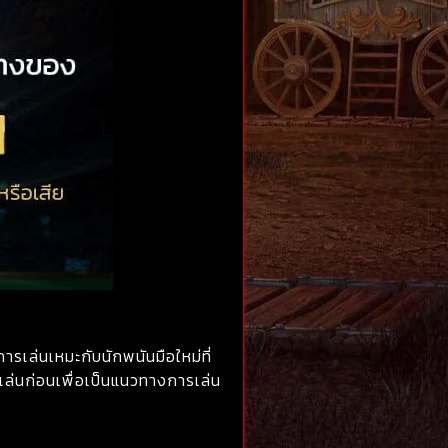
รเล่นเหมะกับนักพนันมือใหม่ที่
งเล่นก่อนเพื่อเป็นแนวทางการเล่น