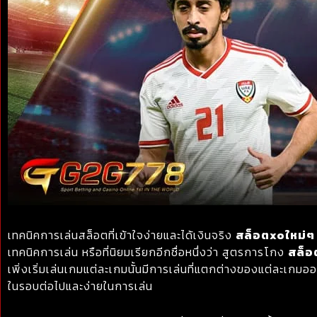
เทคนิคการเล่นสล็อตที่เข้าใจง่ายและได้เงินจริง
สล็อตxoใหม่ๆ
เทคนิคการเล่น หรือที่นิยมเรียกอีกชื่อหนึ่งว่า สูตรการโกง
สล็อ
เพิ่งเริ่มเล่นเกมแต่ละเกมนั้นมีการเล่นที่แตกต่างของแต่ละเกมอ
ในรอบต่อไปและง่ายในการเล่น