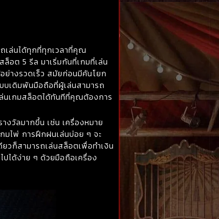
ล่นได้ทุกที่ทุกเวลาที่คุณ
ต 5 รีล มาเริ่มกันที่เกมที่เล่น
ด้อย่างรวดเร็ว สมัยก่อนมีคันโยก
ะบบเดิมพันมือถือที่ผู้เล่นสามารถ
่นเกมสล็อตได้ทันทีที่คุณต้องการ
รางวัลมากขึ้น เช่น เครื่องหมาย
ยเกมไพ่ การฝึกฝนเล่นบ่อย ๆ จะ
ดียวก็สามารถเล่นสล็อตเพื่อทำเงิน
ได้ง่าย ๆ ด้วยมือถือเครื่อง