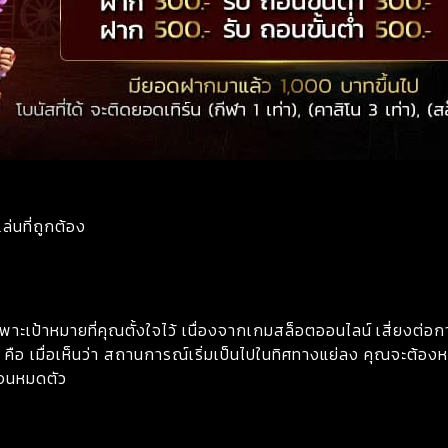
ล่นที่ถูกต้อง
ฉพาะเป้าหมายที่คุณตั้งใจไว้ เนื่องจากเกมสล็อตออนไลน์
เสี่ยงต่อ
ละนิด คือ เมื่อเห็นว่า สถานการณ์เริ่มเป็นไปในทิศทางแย่ลง คุณจะต้
่อจนหมดตัว