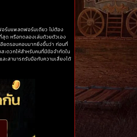
ฟอร์มแพลตฟอร์มเดียว ไม่ต้อง
ที่สุด หรือทดลองเล่นด้วยตัวเอง
ยดรอบคอบมากยิ่งขึ้นว่า ก่อนที่
มสะดวกให้สำหรับคนที่มีข้อจำกัดใน
รและสามารถรับมือกับความเสี่ยงได้