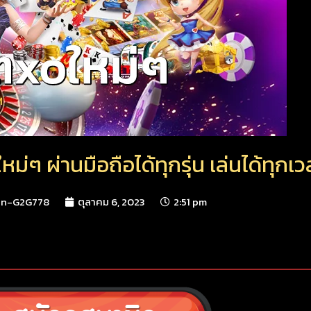
่ๆ ผ่านมือถือได้ทุกรุ่น เล่นได้ทุกเว
in-G2G778
ตุลาคม 6, 2023
2:51 pm