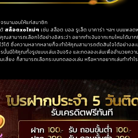
งจรมามอบให้แก่สมาชิก
ได้
สล็อตxoใหม่ๆ
เช่น สล็อต บอล รูเล็ต บาคาร่า ฯลฯ บนแพลต
่ทำให้คุณสามารถเลือกได้อย่างอิสระว่า อยากทำเงินจากเกมไหนได้มาก
ว้ได้ ซึ่งความหลากหลายก็จะทำให้คุณสามารถตัดสินใจได้อย่างละเอี
ารนั้นมีให้คุณทั้งรูปแบบเล่นเงินจริง และทดลองเล่นเพื่ออำนวยควา
บความเสี่ยง ก็สามารถเลือกระบบทดลองเล่น หรือหากอยากเล่นทำกำไ