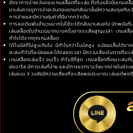
อัตราการจ่ายเงินของเกมสล็อตที่จะเล่น ที่จริงแล้วนั้นเกมส
มาเล่นควรดูการจ่ายเงินตอบแทนกลับมานั้นมีความสมดุลกับเงิน
การจ่ายและมีความคุ่มค่าที่มีมากกว่าเดิม
การลงเดิมพันจำนวนมากไม่ใช้จะได้กลับมาเสมอไป นักพนันที่
เล่นสล็อตในจำนวนมากบางครั้งอาจจะเสียสูญเปล่า เกมสล็อ
กำไรได้จากทุกเกมสล็อต
ได้โบนัสที่ไม่สูงเกินไป มีกำไรกว่าโบนัสสูง จะนิยมเห็นได้จาก
สะสมกำไรที่ละน้อยและได้ตลอดเวลา มีความเสี่ยงในการที่จะเล่
เกมสล็อตเล่นเร็ว จบเร็ว กำไรดีที่สุด เกมสล็อตที่เหมาะสมกั
ช่อง/รีล มีการเล่นที่ง่าย และมีการแจกรางวัลมากม่ายในช่วง
เล่นแบบ 3 วงล้อมีความเสี่ยงที่จะเสียพอประมาณ เล่นแต่พอด