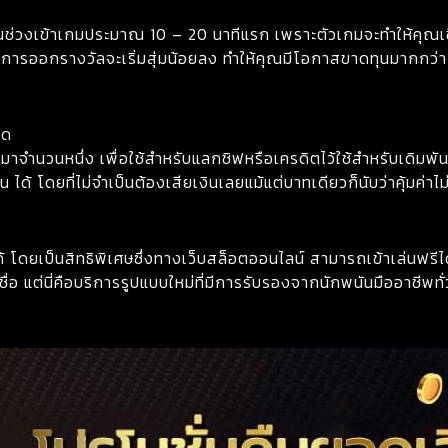
นช่วงเข้าเกมประมาณ 10 – 20 นาทีแรก เพราะตัวเกมจะทำให้คุณเชื่
ะบบการออกรางวัลจะเริ่มสุ่มน้อยลง ทำให้คุณมีโอกาสขาดทุนมากกว
าด
จำนวนหนึ่ง เพื่อใช้สำหรับแลกชิฟหรือเครดิตไว้ใช้สำหรับเดิมพัน จ
ด้ โดยที่ไม่จำเป็นต้องเสียเงินเลยแม้แต่บาทเดียวก็นับว่าคุ้มค่าไม
าได้ โดยเป็นสิทธิพิเศษซึ่งทางเว็บสล็อตออนไลน์ สามารถเข้าเล่นฟรีได
่อ แต่นี่คือบริการรูปแบบใหม่ที่มีการรับรองจากนักพนันมืออาชีพท