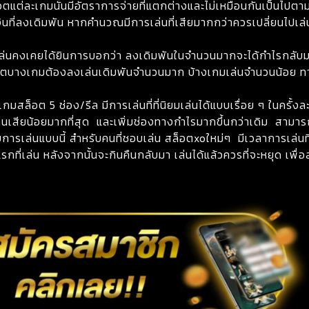
ล็อตแต่ละเกมนั้นมีอัตราการจ่ายที่แตกต่างและไม่เหมือนกันเป็นไ
ที่ลงเดิมพัน หากคำนวณมีการเล่นที่เสียมากกว่าควรเปลี่ยนไปเล่น
เล่นคงเคยได้ยินการบอกว่า ลงเดิมพันในจำนวนมากจะได้กำไรกลับมา
ตบางเกมต้องลงเล่นเดิมพันจำนวนมาก บ้างเกมเล่นจำนวนน้อย ทา
เกมสล็อต 5 ช่อง/รีล มีการเล่นที่ที่นิยมเล่นได้แบบเรื่อย ๆ ในครั้
นเสียน้อยมากที่สุด และเพิ่มช่องทางกำไรมากขึ้นกว่าเดิม สามารถนำ
บการเล่นแบบนี้ สำหรับคนที่ชอบเล่น สล็อตxoใหม่ๆ มีเวลาการเล่นท
แรกที่เล่น หลังจากนั้นจะกินคืนกลับมา เล่นได้แล้วควรที่จะหยุด เ
ี