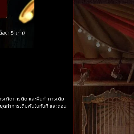
การเกิดการติด และฝืนทำการเดิม
องหยุดทำการเดิมพันในทันที และถอน