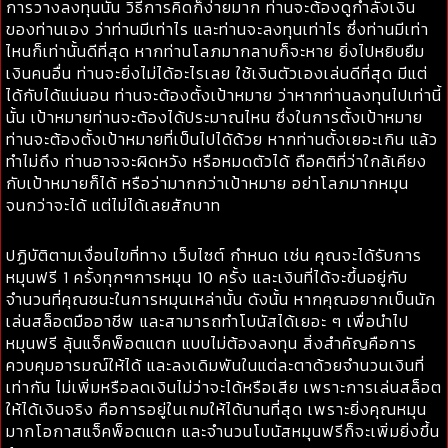
การวางลงทุนนั้น วิธีการคิดก็ง่ายมาก ท่านจะต้องดูกำลังเงิน
ของท่านเอง ว่าท่านมีเท่าไร และท่านจะลงทุนเท่าไร ซึ่งท่านมีเท่า
ไหนก็เท่านั้นดีที่สุด หากท่านโลภมากลาบก็จะหาย ยิ่งไปหยิบยืม
เงินคนอื่น ท่านจะยิ่งไม่ได้อะไรเลย ใช้เงินตัวเองเล่นดีที่สุด มีแต่
ได้กับได้แน่นอน ท่านจะต้องตั้งเป้าหมาย ว่าหากท่านลงทุนไปเท่านี้
นั้น เป้าหมายท่านจะต้องได้ประมาณไหน ซึ่งในการตั้งเป้าหมาย
ท่านจะต้องตั้งเป้าหมายที่เป็นไปได้ด้วย หากท่านตั้งเยอะเกิน แล้ว
ทำไม่ถึง ท่านอาจจะผิดหวัง หรือหมดตัวได้ ถือคติที่ว่าใกล้เคียง
กับเป้าหมายก็ได้ หรือว่ามากกว่าเป้าหมาย อย่าโลภมากหมุน
จนกว่าจะได้ แต่ไม่ได้เลยสักบาท
ปฏิบัติตามเงื่อนไขที่ทาง เว็บไซต์ กำหนด เช่น คุณจะได้รับการ
หมุนฟรี 1 ครั้งทุกๆการหมุน 10 ครั้ง และเงินที่ได้จะขึ้นอยู่กับ
จำนวนที่คุณชนะในการหมุนเหล่านั้น ดังนั้น หากคุณอยากเป็นนัก
เล่นสล็อตมืออาชีพ และสามารถทำโบนัสได้เยอะ ๆ เพื่อนำไป
หมุนฟรี ลุ้นแจ็คพ็อตแตก แบบไม่ต้องลงทุน สิ่งสำคัญคือการ
ควบคุมอารมณ์ให้ได้ และลงเดิมพันในแต่ละตาด้วยจำนวนเงินที่
เท่ากัน ไม่เพิ่มหรือลดเงินไม่ว่าจะได้หรือเสีย เพราะการเล่นสล็อต
ให้ได้เงินจริง คือการอยู่ในเกมให้ได้นานที่สุด เพราะยิ่งคุณหมุน
มากโอกาสแจ็คพ็อตแตก และจำนวนโบนัสหมุนฟรีก็จะเพิ่มยิ่งขึ้น