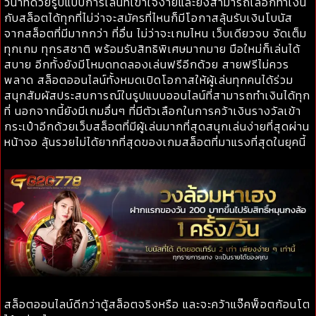
วินาทีด้วยรูปแบบการเล่นที่เข้าใจง่ายและยังสามารถเลือกทำเงิน
กับสล็อตได้ทุกที่ไม่ว่าจะสมัครที่ไหนก็มีโอกาสลุ้นรับเงินโบนัส
จากสล็อตที่มีมากกว่า ที่อื่น ไม่ว่าจะเกมไหน เว็บเดียวจบ จัดเต็ม
ทุกเกม ทุกรสชาติ พร้อมรับสิทธิพิเศษมากมาย มือใหม่ก็เล่นได้
สบาย อีกทั้งยังมีโหมดทดลองเล่นฟรีอีกด้วย สายฟรีไม่ควร
พลาด สล็อตออนไลน์ทั้งหมดเปิดโอกาสให้ผู้เล่นทุกคนได้ร่วม
สนุกสัมผัสประสบการณ์ในรูปแบบออนไลน์ที่สามารถทำเงินได้ทุก
ที่ นอกจากนี้ยังมีเกมอื่นๆ ที่มีตัวเลือกในการคว้าเงินรางวัลเข้า
กระเป๋าอีกด้วยเว็บสล็อตที่มีผู้เล่นมากที่สุดสนุกเล่นง่ายที่สุดผ่าน
หน้าจอ ลุ้นรวยไม่ได้ยากที่สุดของเกมสล็อตที่มาแรงที่สุดในยุคนี้
สล็อตออนไลน์ดีกว่าตู้สล็อตจริงหรือ และจะคว้าแจ๊คพ็อตก้อนโต