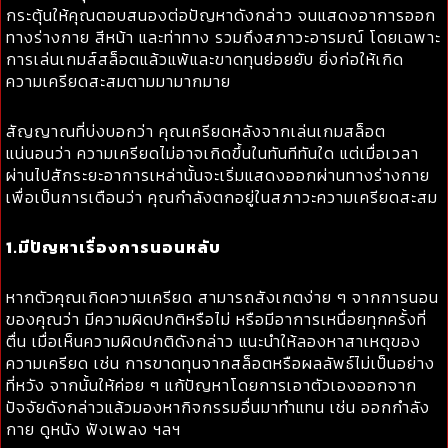
กระตุ้นให้คุณตอบสนองต่อปัญหาดังกล่าว จนแสดงอาการออก
ทางร่างกาย สีหน้า และท่าทาง รวมถึงสภาวะอารมณ์ โดยเฉพาะ
การเล่นเกมส์สล็อตแล้วแพ้และขาดทุนย่อยยับ ยิ่งก่อให้เกิด
ความเครียดสะสมตามมามากมาย
สัญญาณที่บ่งบอกว่า คุณเครียดหลังจากเล่นเกมสล็อต
แน่นอนว่า ความเครียดไม่อาจเกิดขึ้นในทันทีทันใด แต่เมื่อเวลา
ผ่านไปสักระยะอาการเหล่านั้นจะเริ่มแสดงออกผ่านทางร่างกาย
เพื่อเป็นการเตือนว่า คุณกำลังตกอยู่ในสภาวะความเครียดสะสม
1.มีปัญหาเรื่องการนอนหลับ
หากตัวคุณเกิดความเครียด สามารถสังเกตง่าย ๆ จากการนอน
ของคุณว่า มีความผิดปกติหรือไม่ หรือมีอาการเหนื่อยทุกครั้งที่
ตื่น เมื่อเห็นความผิดปกติดังกล่าว แนะนำให้ลองหาสาเหตุของ
ความเครียด เช่น การขาดทุนจากสล็อตหรือผลลัพธ์ไม่เป็นอย่าง
ที่หวัง จากนั้นให้ค่อย ๆ แก้ปัญหาโดยการเอาตัวเองออกจาก
ปัจจัยดังกล่าวแล้วมองหากิจกรรมอื่นมาทำแทน เช่น ออกกำลัง
กาย ดูหนัง ฟังเพลง ฯลฯ