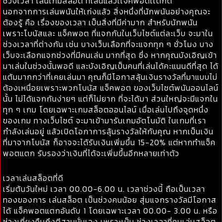
ช่วงเวลา เล่นเกมสล็อต ที่เล่นแล้วเเจ็คพอตเเตกดี
นอกจากการเล่นพนันให้เก่งแล้ว สิ่งหนึ่งที่นักพนันอย่างคุณจะ
ต้องรู้ คือ เรื่องของเวลา เป็นสิ่งที่มีค่ามาก สำหรับนักพนัน
เพราะโบนัสและ แจ็คพอต ที่แจกกันในเว็บไซต์แต่ละเว็บ จะมาใน
ช่วงเวลาที่ต่างกัน เช่น บางเว็บเลือกที่จะแจกทุก ๆ ชั่วโมง บาง
เว็บจะเลือกแจกช่วงที่มีคนเล่น มากที่สุด ซึ่ง หากคุณบังเอิญเข้า
มาเล่นในช่วงนั้นพอดี และบังเอิญเป็นคนที่เล่นได้คะแนนดีที่สุด ได้
แต้มมากกว่าที่เคยเล่นมา คุณก็มีโอกาสลุ้นเงินรางวัลที่มาแบบไม่
ต้องเหนื่อยเพราะพวกโบนัส แจ็คพอต ของเว็บไซต์พนันออนไลน์
นั้น ไม่ได้แจกกันง่ายๆ แต่ก็ไม่ยาก ที่จะได้มา ส่วนใหญ่จะมีแจกใน
ทุก ๆ เกม โดยเฉพาะเกมสล็อตออนไลน์ เมื่อเล่นไปถึงจุดหนึ่ง
ของเกม ทางเว็บไซต์ จะมาเข้ามารันเกมอัตโนมัติ ในเกมที่เรา
กำลังเล่นอยู่ แล้วเปิดโอกาการลุ้นรางวัลให้กับคุณ หากเป็นเงิน
ที่มาจากโบนัส ก็อาจจะได้รับเงินเพิ่มขึ้น 15-20% แต่หากทำแจ็ค
พอตแตก รับรองว่าเงินที่ได้จะเพิ่มขึ้นอีกหลายเท่าตัว
เวลาเล่นสล็อตที่ดี
เริ่มต้นวันใหม่ เวลา 00.00-6.00 น. เวลาช่วงนี้ ถือเป็นเวลา
ทองของการ เล่นสล็อต เป็นช่วงคนน้อย สุ่มแจกรางวัลมีโอกาส
ได้ แจ็คพอตแตกอันดับ 1 โดยเฉพาะเวลา 00.00- 3.00 น. หรือ
ช่วงเที่ยงคืนถึงตีสามนั่นเอง เพราะเป็น ช่วงเวลาที่คนเล่นสล็อต