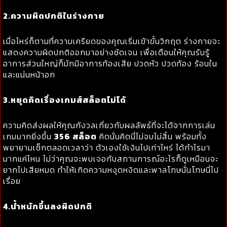
2.ความผิดปกติในร่างกาย
เมื่อไหร่ก็ตามที่ความเครียดของคุณเริ่มเข้าขั้นวิกฤต ร่างกายจะ
แสดงความผิดปกติออกมาอย่างชัดเจน เพื่อเตือนให้คุณรับรู้
อาการส่วนใหญ่ก็มักมีอาการท้องเสีย ปวดหัว ปวดท้อง ร้อนใน
และแน่นหน้าอก
3.หยุดคิดเรื่องเกมส์สล็อตไม่ได้
ความคิดส่งผลให้คุณกังวลเกี่ยวกับผลลัพธ์ที่จะได้จากการเล่น
เกมมากยิ่งขึ้น
356 สล็อต
คิดนั่นคิดนี่ไม่จบไม่สิ้น พร้อมทั้ง
พยายามเช็กตลอดเวลาว่า ตัวเองใช้เงินไปเท่าไหร่ ได้กำไรมา
มากแค่ไหน ไม่ว่าคุณจะพบเจอกับสถานการณ์อะไรก็ดูเหมือนจะ
ยากไปเสียหมด ทำให้เกิดความหงุดหงิดและพาลโทษนั่นโทษนี่ไป
เรื่อย
4.น้ำหนักขึ้นลงผิดปกติ