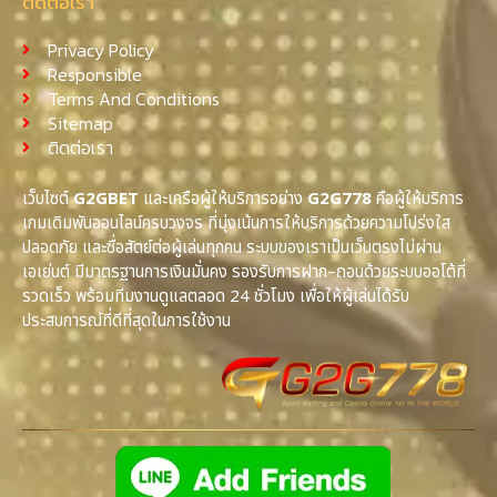
ติดต่อเรา
Privacy Policy
Responsible
Terms And Conditions
Sitemap
ติดต่อเรา
เว็บไซต์
G2GBET
และเครือผู้ให้บริการอย่าง
G2G778
คือผู้ให้บริการ
เกมเดิมพันออนไลน์ครบวงจร ที่มุ่งเน้นการให้บริการด้วยความโปร่งใส
ปลอดภัย และซื่อสัตย์ต่อผู้เล่นทุกคน ระบบของเราเป็นเว็บตรงไม่ผ่าน
เอเย่นต์ มีมาตรฐานการเงินมั่นคง รองรับการฝาก–ถอนด้วยระบบออโต้ที่
รวดเร็ว พร้อมทีมงานดูแลตลอด 24 ชั่วโมง เพื่อให้ผู้เล่นได้รับ
ประสบการณ์ที่ดีที่สุดในการใช้งาน