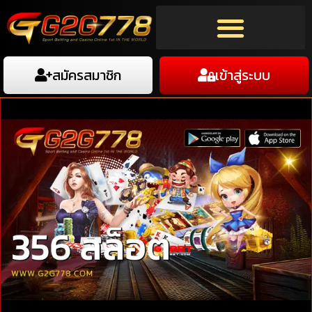
Skip
to
content
สมัครสมาชิก
เข้าสู่ระบบ