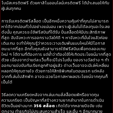
โบนัสเครดิตฟรี ด้วยคาสิโนออนไลน์เครดิตฟรี ได้นำเสนอให้กับ
ผู้เล่นทุกคน
การรับเครดิตฟรีสล็อต เป็นอีกหนึ่งความคุ้มค่าที่คุณไม่สามารถ
หาได้จากบ่อนทั่วไปอย่างแน่นอน เพราะผู้เล่นไม่ได้ลงทุนอะไรเลย
ดังนั้น คุณควรจะใช้ฟรีสปินที่ได้รับ ปั่นสล็อตให้มีประสิทธิภาพ
ที่สุด จับจังหวะการออกรางวัลให้ดี ๆ หาจังหวะที่มั่นใจแล้วค่อย
เดินเกม จะทำให้คุณรู้ว่าควรจะวางเดิมพันแบบไหนให้มีโอกาส
ชนะมากที่สุด อีกทั้งคุณยังสามารถใช้ฟรีสปินเพื่อทดลองเกม
ใหม่ ๆ ได้ตามที่ต้องการ แต่ย้ำว่าต้องใช้ให้เกิดประโยชน์มากที่สุด
ด้วย เนื่องจากว่าแต่ละเว็บก็จะมีโปรโมชั่น ของรางวัลต่าง ๆ ทำ
ออกมาแข่งขันกันเรียกลูกค้าอยู่แล้ว ต่างเว็บอาจจะมีเล่ห์เหลี่ยม
หลอกให้คุณตายใจ ด้วยการให้สิทธิพิเศษในตอนแรก แต่หลัง
จากที่เล่นไปสักพัก อาจจะฉวยโอกาสหาผลประโยชน์จากคุณก็
เป็นได้
วิธีลดความเครียดหลังจากเล่นเกมส์สล็อตแพ้หรือขาดทุน
ความเครียด เป็นปัญหาที่สร้างความยากลำบากในการดำเนิน
ชีวิตเป็นอย่างมาก
356 สล็อต
เกิดได้จากหลายปัจจัย เช่น
ตกงาน ทำธุรกิจไม่ประสบความสำเร็จ และอื่น ๆ อีกมากมาย