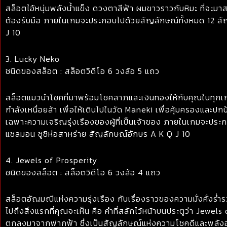
สล็อตไอ้หนุ่มพลังน้ำแข็ง ดวงตาสีฟ้า ผมขาวราวกับหิมะ ที่จะมาสร
ต้องรับมือ ภายในเกมจะประกอบไปด้วยสัญลักษณ์ทั้งหมด 12 สัญลั
J 10
3. Lucky Neko
ชนิดของสล็อต : สล็อตวิดีโอ 6 วงล้อ 5 แถว
สล็อตแมวนำโชคที่มาพร้อมโชคลาภและเงินทองให้กับคุณในทุกเกมเด
กำลังเหนื่อยล้า เพื่อให้เดินไปในวัด Maneki เพื่อคุ้มครองและ
เฉพาะความเจริญรุ่งเรืองของผู้ที่เป็นเจ้าของ ภายในเกมจะประ
แซลมอน ซูชิห่อสาหร่าย สัญลักษณ์อักษร A K Q J 10
4. Jewels of Prosperity
ชนิดของสล็อต : สล็อตวิดีโอ 6 วงล้อ 4 แถว
สล็อตอัญมณีแห่งความรุ่งเรือง กับเรื่องราวของความมั่งคั่งร่ำ
ไปถึงสิ่งแรกที่คุณจะเห็น คือ คำที่สลักไว้หน้าบนประตูว่า Jewe
ตกลงมาจากฟากฟ้า ซึ่งเป็นสัญลักษณ์แห่งความโชคดีและพลังอ