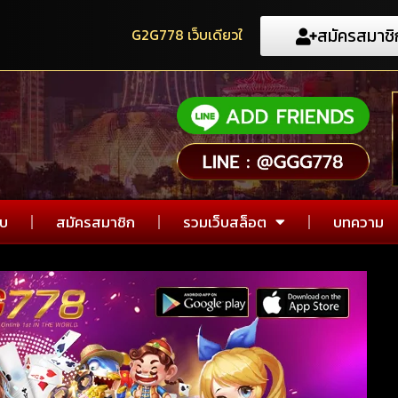
สมัครสมาชิ
G2G778 เว็บเดียวในไทยครบวงจรการเดิมพัน กีฬา แท
บบ
สมัครสมาชิก
รวมเว็บสล็อต
บทความ