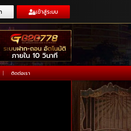
ก
เข้าสู่ระบบ
งบอลออลไลน์ เกมส์สล็อต ยิงปลา คาสิโน บาคาร่า รูเล็ต มวย หวย ต้
ติดต่อเรา