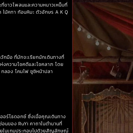
หิมะที่ขาวโพลนและความหนาวเหน็บที่
 ไม้คทา ก้อนหิมะ ตัวอักษร A K Q
ือ ที่มักจะเรียกนักเดินทางที่
กษณ์แห่งความโชคดีและโชคลาภ โดย
ก กลอง โคมไฟ ซูชิหน้าปลา
บออร์โธดอกซ์ ซึ่งเมื่อคุณเดินทาง
ี่ซ่อนของ RuYi คาถาในตำนานที่
ภายในเกมประกอบไปด้วยสัญลักษณ์