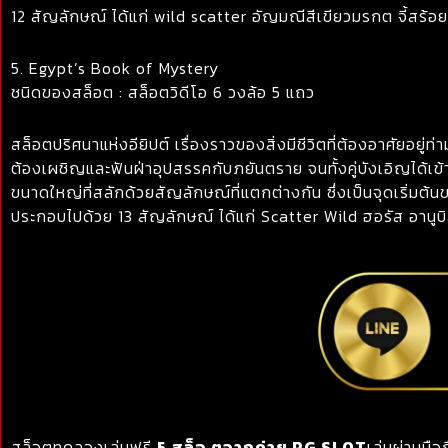
12 สัญลักษณ์ ได้แก่ wild scatter อัญมณีสีเขียวมรกต จี้สร้อ
5. Egypt’s Book of Mystery
ชนิดของสล็อต : สล็อตวิดีโอ 6 วงล้อ 5 แถว
สล็อตปริศนาแห่งอียิปต์ เรื่องราวของสิ่งมีชีวิตที่ต้องอาศัยอยู
ต้องเผชิญและฟันฝ่าอุปสรรคกับภยันตราย จนทั้งคู่บังเอิญได้เ
ขนาดใหญ่ที่สลักด้วยสัญลักษณ์ที่แตกต่างกัน ซึ่งเป็นจุดเริ่มต
ประกอบไปด้วย 13 สัญลักษณ์ ได้แก่ Scatter Wild ฮอรัส อานูบ
สล็อตทดลองเล่นฟรี
5 สล็อ ตจากค่าย PG SLOT
เล่นผ่านมือ