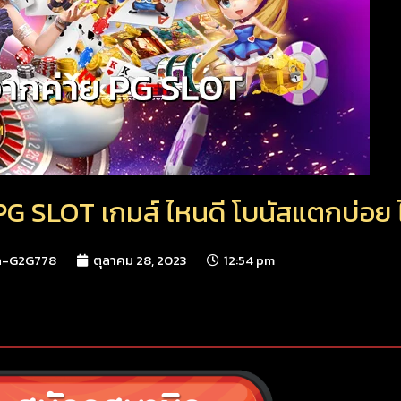
G SLOT เกมส์ ไหนดี โบนัสแตกบ่อย ไ
n-G2G778
ตุลาคม 28, 2023
12:54 pm