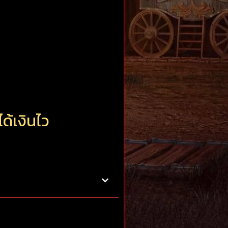
ด้เงินไว