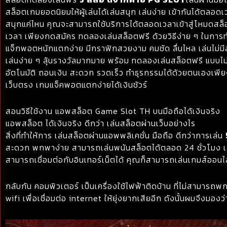
สล็อตเกมยอดนิยมให้ผู้เล่นได้เล่นสนุก เล่นง่าย เข้ากันได้ตลอด
สนุกแค่ไหน คุณจะสามารถใช้บริการได้ตลอดเวลาเข้าสู่โหมดสล็อตฟร
เวลา เพียงกดสมัคร ทดลองเล่นสล็อตฟรี ด้วยวิธีง่าย ๆ ในการทำ
แจ็กพอตหนักแตกง่าย มีกราฟิกสวยงาม คมชัด ลื่นไหล เล่นไม่มี
เล่นง่าย ๆ ลุ้นรางวัลมากมาย พร้อม ทดลองเล่นสล็อตฟรี แบบไม่ต้
อัตโนมัติ ถอนเงิน สะดวก รวดเร็ว ทำธุรกรรมได้ด้วยตนเองเพีย
เว็บตรง เกมแจ็คพอตแตกง่ายได้เงินชัวร์
สอนวิธีใช้งาน แอพสล็อต Game Slot TH บนมือถือได้เงินจริง
แอพสล็อต ได้เงินจริง ดีกว่า เล่นสล็อตผ่านเว็บอย่างไร
สิ่งที่ทำให้การ เล่นสล็อตผ่านแอพพลิเคชั่น มือถือ ดีกว่าการเล่น
สะดวก พกพาง่าย สามารถเล่นพนันสล็อตได้ตลอด 24 ชั่วโมง เล่นสล็
สามารถเชื่อมต่อกับอินเทอร์เน็ตได้ คุณก็สามารถเล่นเกมส์ออนไลน
กลับกัน คอมพิวเตอร์ เป็นเครื่องใช้ไฟฟ้าติดบ้าน ที่ไม่สามารถพ
wifi เพื่อเชื่อมต่อ internet ให้ยุ่งยากเสียอีก ดังนั้นผมจึงมองว