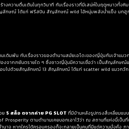
้างความตื่นเต้นในทุกวินาที กับเรื่องราวที่มีเสน่ห์ในฤดูหนาวทั้ง
กษณ์ ได้แก่ ฟรีสปิน สัญลักษณ์ wild ไอ้หนุ่มพลังน้ำแข็ง นกฮูก
ิมพัน กับเรื่องราวของตำนานสมัยเอโดะของญี่ปุ่นกับเจ้าแมวกวักม
ปกป้องจากภยันตรายใด ๆ ซึ่งชาวญี่ปุ่นมีความเชื่อว่า เป็นสัญลั
กอบไปด้วยสัญลักษณ์ 13 สัญลักษณ์ ได้แก่ scatter wild แมวกวั
รวย
5 สล็อ ตจากค่าย PG SLOT
ที่มีบ้านหลังรูปทรงสี่เหลี่ยมแบ
ls of Prosperity ตามตำนานเคยบอกเอาไว้ว่า ณ สถานที่แห่งนี้เป็นท
ำนาจ หากใครได้ครอบครองก็จะกลายเป็นคนที่มีแต่ความมั่งคั่ง 