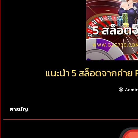
แนะนำ 5 สล็อตจากค่าย P
Admi
สารบัญ