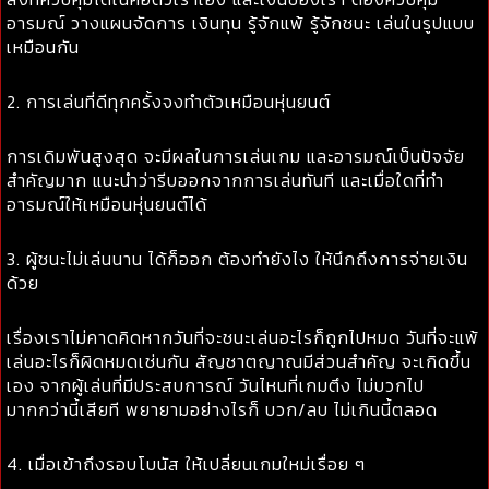
อารมณ์ วางแผนจัดการ เงินทุน รู้จักแพ้ รู้จักชนะ เล่นในรูปแบบ
เหมือนกัน
2. การเล่นที่ดีทุกครั้งจงทำตัวเหมือนหุ่นยนต์
การเดิมพันสูงสุด จะมีผลในการเล่นเกม และอารมณ์เป็นปัจจัย
สำคัญมาก แนะนำว่ารีบออกจากการเล่นทันที และเมื่อใดที่ทำ
อารมณ์ให้เหมือนหุ่นยนต์ได้
3. ผู้ชนะไม่เล่นนาน ได้ก็ออก ต้องทำยังไง ให้นึกถึงการจ่ายเงิน
ด้วย
เรื่องเราไม่คาดคิดหากวันที่จะชนะเล่นอะไรก็ถูกไปหมด วันที่จะแพ้
เล่นอะไรก็ผิดหมดเช่นกัน สัญชาตญาณมีส่วนสำคัญ จะเกิดขึ้น
เอง จากผู้เล่นที่มีประสบการณ์ วันไหนที่เกมตึง ไม่บวกไป
มากกว่านี้เสียที พยายามอย่างไรก็ บวก/ลบ ไม่เกินนี้ตลอด
4. เมื่อเข้าถึงรอบโบนัส ให้เปลี่ยนเกมใหม่เรื่อย ๆ