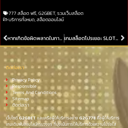
777 สล็อต ฟรี
,
G2GBET
,
รวมเว็บสล็อต
บริการทั้งหมด
,
สล็อตออนไลน์
Prev
N
หากเกิดข้อผิดพลาดในการดำเนินการ1678สล็อต ถอนเข้าวอลเลทต้องทำอย่างไร
เกมสล็อตโปรเยอะ SLOTXO ที่น่าเล่นที่สุด
ติดต่อเรา
Privacy Policy
Responsible
Terms And Conditions
Sitemap
ติดต่อเรา
เว็บไซต์
G2GBET
และเครือผู้ให้บริการอย่าง
G2G778
คือผู้ให้บริการ
เกมเดิมพันออนไลน์ครบวงจร ที่มุ่งเน้นการให้บริการด้วยความโปร่งใส