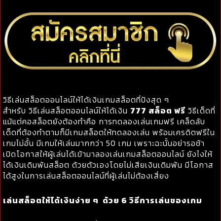
วิธีเล่นสล็อตออนไลน์ให้ได้เงินเกมสล็อตที่ปังสุด ๆ
สำหรับ วิธีเล่นสล็อตออนไลน์ให้ได้เงิน
777 สล็อต ฟรี
วิธีเด็ดที่
แม้แต่คอสล็อตยังต้องทำคือ การทดลองเล่นเกมฟรี เคล็ดลับ
เด็ดที่ต้องทำตามก็มีเกมสล็อตให้ทดลองเล่น พร้อมเครดิตฟรีใน
เกมไม่อั้น มีเกมให้เล่นมากกว่า 50 เกม เพราะฉะนั้นอย่ารอช้า
เปิดโอกาสให้ผู้เล่นได้เข้ามาลองเล่นเกมสล็อตออนไลน์ ยังไงให้
ได้เงินเดิมพันสล็อต ด้วยตัวเองโดยไม่เสียเงินเดิมพัน มีโอกาส
ได้สูงในการเล่นสล็อตออนไลน์ที่ผู้เล่นไม่ต้องเสี่ยง
เล่นสล็อตให้ได้เงินง่าย ๆ ด้วย 6 วิธีการเล่นของเกม