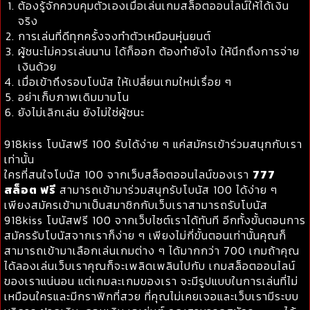
ต้องรู้จักควบคุมตัวเองเมื่อเล่นเกมสล็อตออนไลน์ให้ได้เงิน
จริง
การเล่นที่ดีทุกครั้งจงทำตัวเหมือนหุ่นยนต์
ผู้ชนะไม่ควรเล่นนาน ได้ก็ออก ต้องทำยังไง ให้นึกถึงการจ่าย
เงินด้วย
เมื่อเข้าถึงรอบโบนัส ให้เปลี่ยนเกมใหม่เรื่อย ๆ
อย่าเก็บภาพเดิมมามโน
ยังไม่เลิกเล่น ยังไม่ใช่ผู้ชนะ
918kiss โบนัสฟรี 100 รับได้ง่าย ๆ แค่สมัครเข้าร่วมสนุกกับเรา
เท่านั้น
ใครที่สนใจโบนัส 100 จากเว็บสล็อตออนไลน์ของเรา
777
สล็อต ฟรี
สามารถเข้ามาร่วมสนุกรับโบนัส 100 ได้ง่าย ๆ
เพียงสมัครเข้ามาเป็นสมาชิกกับเว็บเราสามารถรับโบนัส
918kiss โบนัสฟรี 100 จากเว็บไซต์เราได้ทันที อีกทั้งขั้นตอนการ
สมัครรับโบนัสจากเราก็ง่าย ๆ เพียงไม่กี่ขั้นตอนเท่านั้นคุณก็
สามารถเข้ามาเลือกเล่นเกมต่าง ๆ ได้มากกว่า 700 เกมถ้าคุณ
ได้ลองเล่นเว็บเราคุณก็จะเพลิดเพลินไปกับ เกมสล็อตออนไลน์
ของเราแน่นอน แต่เกมละเกมของเรา จะมีรูปแบบในการเล่นที่ไม่
เหมือนใครและมีกราฟิกที่สวย ที่คุณไม่เคยเจอและเว็บเรามีระบบ