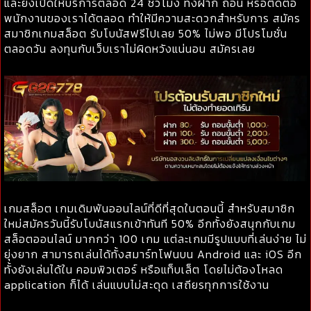
และยังเปิดให้บริการตลอด 24 ชั่วโมง ทั้งฝาก ถอน หรือติดต่อ
พนักงานของเราได้ตลอด ทำให้มีความสะดวกสำหรับการ สมัคร
สมาชิกเกมสล็อต รับโบนัสฟรีไปเลย 50% ไม่พอ มีโปรโมชั่น
ตลอดวัน ลงทุนกับเว็บเราไม่ผิดหวังแน่นอน สมัครเลย
เกมสล็อต เกมเดิมพันออนไลน์ที่ดีที่สุดในตอนนี้ สำหรับสมาชิก
ใหม่สมัครวันนี้รับโบนัสแรกเข้าทันที 50% อีกทั้งยังสนุกกับเกม
สล็อตออนไลน์ มากกว่า 100 เกม แต่ละเกมมีรูปแบบที่เล่นง่าย ไม่
ยุ่งยาก สามารถเล่นได้ทั้งสมาร์ทโฟนบน Android และ iOS อีก
ทั้งยังเล่นได้ใน คอมพิวเตอร์ หรือแท็บเล็ต โดยไม่ต้องโหลด
application ก็ได้ เล่นแบบไม่สะดุด เสถียรทุกการใช้งาน