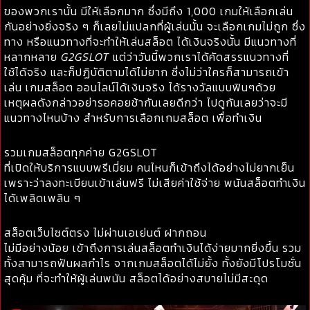
ของพวกเรานั้น มีให้เลือกมาก ซึ่งมีถึง 1,000 เกมให้เลือกเล่น
กันอย่างยิ่งจริง ๆ ก็เลยไม่แปลกที่ผู้เล่นนั้น จะเลือกเกมไม่ถูก ซึ่ง
ทาง หรือแนวทางที่จะทำให้เล่นสล็อต ได้เงินจริงนั้น มีแนวทางที่
หลากหลาย
G2GSLOT
แต่ว่าวันนี้พวกเราได้คัดสรรแนวทางที่
ใช้ได้จริง และก็ปฏิบัติตามได้ไม่ยาก ซึ่งไม่ว่าใครก็สามารถเข้า
เล่น เกมสล็อต ออนไลน์ได้เงินจริง ได้รางวัลแบบฟินๆด้วย
เหตุผลดังกล่าวอย่ารอคอยช้ากันเลยดีกว่า ไปดูกันเลยว่าจะมี
แนวทางไหนบ้าง สำหรับการเลือกเกมสล็อต เพื่อทำเงิน
รวมเกมสล็อตทุกค่าย G2GSLOT
ที่เปิดให้บริการแบบพรีเมี่ยม คนไหนก็เข้าถึงได้อย่างไม่ยากเย็น
เพราะว่าลงทะเบียนเข้าเล่นฟรี ไม่เสียค่าใช้จ่าย พนันสล็อตทำเงิน
ได้เพลิดเพลิน ๆ
สล็อตเว็บไซต์ตรง ไม่ผ่านเอเย่นต์ ฝากถอน
ไม่มีอย่างน้อย เข้าถึงการเล่นสล็อตทำเงินได้ง่ายมากยิ่งขึ้น รวม
ทั้งสามารถฟันผลกำไร จากเกมสล็อตได้ไม่ยั้ง ทั้งยังมีโปรโมชั่น
สุดคุ้ม ที่จะทำให้ผู้เล่นพนัน สล็อตได้อย่างสบายไม่มีสะดุด