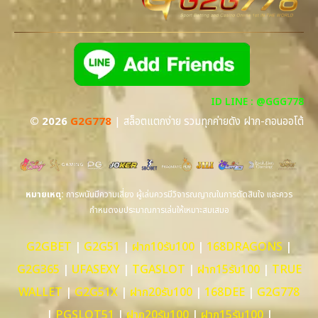
ID LINE : @GGG778
© 2026
G2G778
| สล็อตแตกง่าย รวมทุกค่ายดัง ฝาก-ถอนออโต้
หมายเหตุ:
การพนันมีความเสี่ยง ผู้เล่นควรมีวิจารณญาณในการตัดสินใจ และควร
กำหนดงบประมาณการเล่นให้เหมาะสมเสมอ
G2GBET
|
G2G51
|
ฝาก10รับ100
|
168DRAGONS
|
G2G365
|
UFASEXY
|
TGASLOT
|
ฝาก15รับ100
|
TRUE
WALLET
|
G2G51X
|
ฝาก20รับ100
|
168DEE
|
G2G778
|
PGSLOT51
|
ฝาก20รับ100
|
ฝาก15รับ100
|