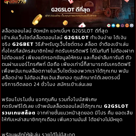
สล็อตออนไลน์ จัดหนัก แจกเบิ้มๆ G2GSLOT ดีที่สุด
เข้าเล่นเว็บไซต์สล็อตออนไลน์
G2GSLOT
ทำเงินง่าย ได้เงิน
จริง
G2GBET
วิธีสำหรับดูเว็บไซต์ตรง สล็อต จำต้องเข้าเล่น
ทั้งใครที่สมัครสมาชิกใหม่ กดรับเครดิตฟรี ได้ในทันที ไม่ต้องฝาก
ไม่ต้องแชร์ เพียงแต่กรอกข้อมูลให้ครบ และก็อย่าลืมการันตี ตัว
ตนผ่านเบอร์โทรศัพท์ มือถือ เพียงเท่านี้ก็สามารถรับเครดิตฟรี
เพื่อพนันเกมสล็อตภายในเว็บไซต์ของพวกเราได้ทุกเกม พนัน
สล็อตง่าย ไม่ต้องเสียเงินเสียทอง ทุนสักบาทได้เลยตรงนี้
บริการดีตลอด 24 ชั่วโมง สมัครเข้าเล่นเลย
พร้อมโปรโมชั่น แจกทุนคืน รวมทั้งโบนัสพิเศษ
กดรับฟรีได้เลย เข้าพนันสล็อตออนไลน์ได้ทุกเกม
G2GSLOT
รวมเกมสล็อต
จากค่ายชั้นแนวหน้าสุดยอด มีโปร คืน ยอดเสีย
ให้กับเหล่าสมาชิกทุกเดือน เพิ่มความมันส์ ได้อย่างไม่มีหยุด
พร้อมผลักให้ผู้เล่น รวยได้ไม่มีสะดุด