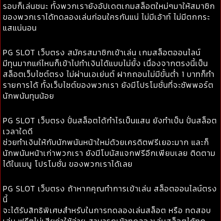
รอบก็เล่นชนะ ทั้งพวกเรายังอัปเดตเกมสล็อตใหม่ๆมาให้สมาชิก
ของพวกเราได้ทดลองเล่นก่อนใครกันแน่ ไม่มีเอ้าท์ ไม่มีตกกระ
แสแน่นอน
PG SLOT เว็บตรง สมัครสมาชิกเข้าเล่น เกมสล็อตออนไลน์
มีทุนมากแค่ไหนก็เข้าไปทำเงินได้แบบไม่ยั้ง เนื่องจากตรงนี้เป็น
สล็อตเว็บไซต์ตรง ไม่ผ่านเอเย่นต์ ฝากถอนไม่มีขั้นต่ำ 1 บาทก็ทำ
รายการได้ ทั้งเว็บไซต์ของพวกเรา ยังมีโปรโมชั่นที่จะซัพพอร์ต
นักพนันทุนน้อย
PG SLOT เว็บตรง ปั่นสล็อตได้กำไรเป็นแสน ยังทำเป็น ปั่นสล็อต
เวลาใดดี
ช่วยทำเงินให้กับนักพนันหน้าใหม่ด้วยเครดิตฟรีเยอะมาก และก็
นักพนันหน้าเก่าพวกเรา ยังมีโบนัสแจกฟรีอีกเพียบเลย ติดตาม
ได้ในเมนู โปรโมชั่น ของพวกเราได้เลย
PG SLOT เว็บตรง ถ้าหากคุณทำการเข้าเล่น สล็อตออนไลน์ตรง
นี้
จะได้รับสิทธิพิเศษสำหรับในการทดลองเล่นสล็อต หรือ ทดสอบ
เล่น ฟรีๆไม่เสียค่าใช้จ่าย สามารถเข้าทดลองเล่นสล็อตได้ทุก