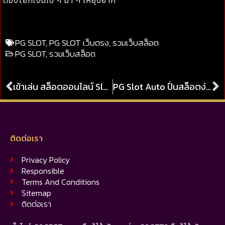
ต้องโยกเงินไป ๆ มา ๆ ให้ยุ่งยาก
PG SLOT
,
PG SLOT เว็บตรง
,
รวมเว็บสล็อต
PG SLOT
,
รวมเว็บสล็อต
Prev
N
เข้าเล่น สล็อตออนไลน์ Slot PG ของดีแน่นอน
PG Slot Auto ปั่นสล็อตง่าย รางวัล100% ดีจริงแน่นอน
ติดต่อเรา
Privacy Policy
Responsible
Terms And Conditions
Sitemap
ติดต่อเรา