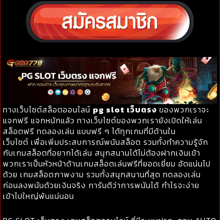
ทางเว็บไซต์สล็อตออนไลน์
pg slot เว็บตรง
ของพวกเราจะ
แจกฟรี แจกหนักแล้ว ทางเว็บไซต์ของพวกเรายังเปิดให้เล่น
สล็อตฟรี ทดลองเล่น แบบฟรี ๆ ได้ทุกเกมที่มีด้านใน
เว็บไซต์ เพื่อเพิ่มประสบการณ์พนันสล็อต รวมทั้งทำความรู้จัก
กับเกมสล็อตที่อยากได้เล่น สนุกสนานได้ไม่ต้องฝากเงินเข้า
พวกเราเป็นหัวหน้าด้านเกมสล็อตเล่นฟรีที่ยอดเยี่ยม อัดแน่นไป
ด้วย เกมสล็อตภาพงาม รวมทั้งสนุกสนานที่สุด ทดลองเล่น
ก่อนลงพนันด้วยเงินจริง การันตีว่าการพนันได้ กำไรจะง่าย
เข้าไปใหญ่พันแน่นอน