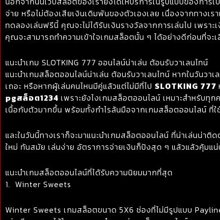
นอกจากนั้นเว็บสล็อตของเรายังได้ให้บริการในรูปแบบของการเปิด
จ่าย หรือไม่ต้องเสียเงินเดิมพันของตัวเองเลย เนื่องจากทางเ
ทดลองเล่นฟรีนี้ คุณจะไม่ได้รับเงินรางวัลจากการเล่นไป เพราะเงินท
คุณจะสามารถทำความเข้าใจเกมสล็อตนั้น ๆ ได้อย่างดีก่อนที่จะ
แนะนำเกม SLOTKING 777
ออนไลน์น่าเล่น ต้อนรับวาเลนไทน์
แนะนำเกมสล็อตออนไลน์น่าเล่น ต้อนรับวาเลนไทน์ หากในวันวาเลนไ
เถอะ หรือหากผู้เล่นคนไหนมีคู่แล้วแต่ไม่มีที่ไป
SLOTKING 777
pgสล็อต1234
เพราะยังไงเกมสล็อตออนไลน์ เหมาะสำหรับทุกคน ท
เนื้อกับตัวมากขึ้น พร้อมทั้งกำไรล้นมือจากเกมสล็อตออนไลน์ ที่
และในวันนี้ทางเราก็จะมาแนะนำเกมสล็อตออนไลน์ ที่น่าเล่นน่าต
ใหม่ ทันสมัย เล่นง่าย อัตราการจ่ายเงินก็ปังสุด ๆ แล้วแล้วคุ้
แนะนำเกมสล็อตออนไลน์ที่ได้รับความนิยมมากที่สุด
1. Winter Sweets
Winter Sweets เกมสล็อตขนาด 5X6 ช่องที่ไม่มีรูปแบบ Paylines