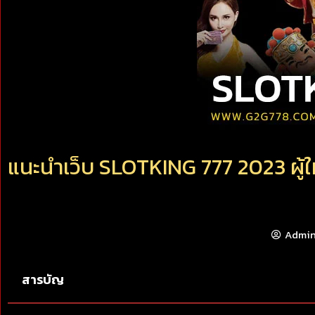
แนะนำเว็บ SLOTKING 777 2023 ผู้ให
Admi
สารบัญ