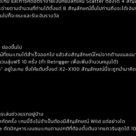
กม และการคิดอัตราจ่ายเงินที่แปลกใหม่ Scatter ต้องได้ 4 สัญลัก
่ายตามจำนวนที่ท่านได้ตั้งแต่ 8 สัญลักษณ์ขึ้นไปท่านถึงจะได้เงินร
ึ้นไปก็จะชนะและรับเงินรางวัล
 ช่องขึ้นไป
ที่ชนะเกมได้สำเร็จออกไป แล้วส่งสัญลักษณ์ใหม่จากด้านบนลงมาเ
วนสุ่มฟรี 10 ครั้ง (ทำ Retrigger เพื่อเพิ่มจำนวนหมุนได้)
” อยู่ในเกม ซึ่งให้แต้มตั้งแต่ X2-X100 สัญลักษณ์นี้จะถูกนำมาค
เล่นช่วงแรกอยู่บ้าง
ดครั้ง เกมนี้จึงไม่จำเป็นต้องมีสัญลักษณ์ Wild แต่อย่างใด
 ตัดปัญหาระบบชนะเกมตามปกติที่ต้องตั้งต้นจากแถวริมสุดได้ 