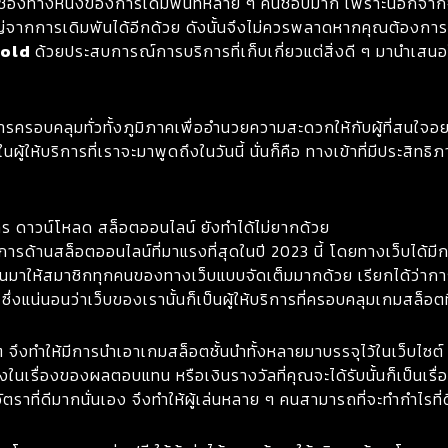
นอีกช่องทางหนึ่งของการเดิมพันที่หลาย ๆ คนชอบมาก เพราะนอกจ
ากการเดิมพันได้อีกด้วย ดังนั้นจึงไม่ควรพลาดหากคุณต้องการทำเง
gold
ด้วยประสบการณ์การบริการที่เก็บเกี่ยวแต่สิ่งดี ๆ มานำเสนอ
ิการครอบคลุมทั่วทั้งภูมิภาคเพื่ออำนวยความสะดวกให้กับผู้ที่สนใจอย
ให้บริการที่เราจะมาพูดถึงในวันนี้ นั่นก็คือ ทางเข้าที่มีประสิทธิ
 ดาวน์โหลด สล็อตออนไลน์ ยังทำได้ไม่ยากด้วย
ริการด้านสล็อตออนไลน์ที่มาแรงที่สุดในปี 2023 นี้ โดยทางเว็บได้มี
ขนมาให้สมาชิกทุกคนของทางเว็บแบบจัดเต็มมากด้วย เรียกได้ว่าก
ๆ ซึ่งแน่นอนว่าเว็บของเรานั้นก็เป็นผู้ให้บริการที่ครอบคลุมเกมสล็อตท
งทำให้มีการนำเอาเกมสล็อตชั้นนำทั้งหลายมาบรรจุไว้ในเว็บไซต์ สิ่ง
้งในเรื่องของผลตอบแทน หรือเงินรางวัลที่คุณจะได้รับนั้นก็เป็นเรื่
ตราที่ดีมากนั่นเอง จึงทำให้ผู้เล่นหลาย ๆ คนสามารถที่จะทำกำไรที่ด