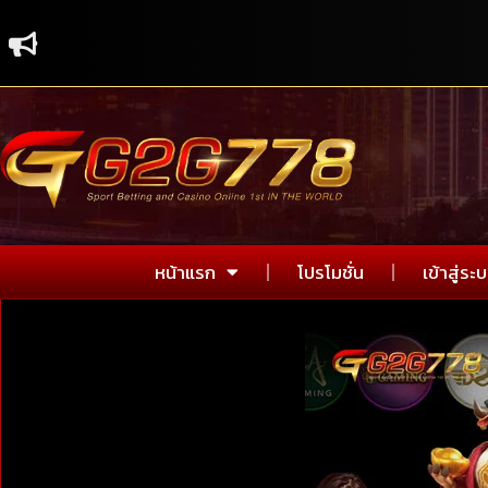
Skip
to
content
หน้าแรก
โปรโมชั่น
เข้าสู่ระ