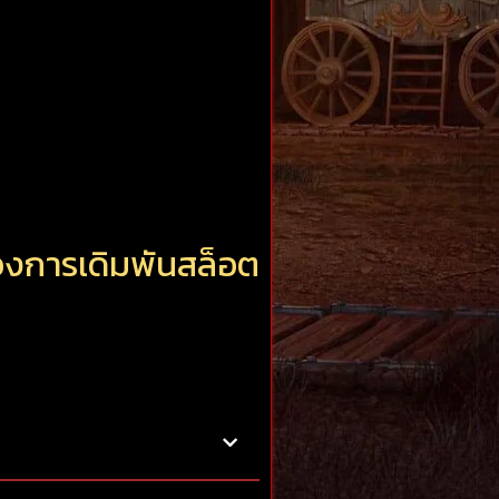
่องการเดิมพันสล็อต