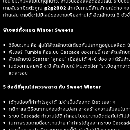
เช่น ธีมเกมผลไม้ในฤดูหนาว, จำนวนช่องสล็อตออนไลน์, ระบบชนะเ
เกมลุ้นระเบิดตัวคูณ
g2g2882
สำหรับเกมนี้สัญลักษณ์ต่าง ๆจะจ
ท่านเล่น เกมนี้จะไม่มีไลน์ของเกมเพียงท่านได้ สัญลักษณ์ 8 ตัวข
ฟีเจอร์ทั้งหมด
Winter Sweets
วิธีชนะเกม คือ สุ่มให้สัญลักษณ์เดียวกันปรากฏอยู่บนสล็อต 8
ฟีเจอร์ Tumble คือระบบ Cascade ของเกมนี้ (เอาสัญลักษณ์
สัญลักษณ์ Scatter “ลูกอม” เมื่อสุ่มได้ 4-6 ช่อง จะได้รับจำน
ในช่วงเกมสุ่มฟรี จะมี สัญลักษณ์ Multiplier “ระเบิดลูกกวาด
แต่ละรอบ
5 ข้อดีที่คุณไม่ควรพลาด กับ
Sweet Winter
ใช้ทุนน้อยก็ทำกำไรสูงได้ ไม่จำเป็นต้องกด Bet เยอะ ๆ
กติกาและวิธีชนะเกมค่อนข้างแปลก อาจสร้างความสับสนในการ
ระบบ Cascade ทำงานได้ดี ทำคอมโบชนะเกมติดต่อกันได้ไม่จำกั
ในภาพรวมเกมนี้ชนะเกมง่าย ทำกำไรได้สูงจากระบบ Cascade
ปลดล็อคเกมโบนัสยากมาก แต่ก็ยังทำเงินได้ดีพอสมควร