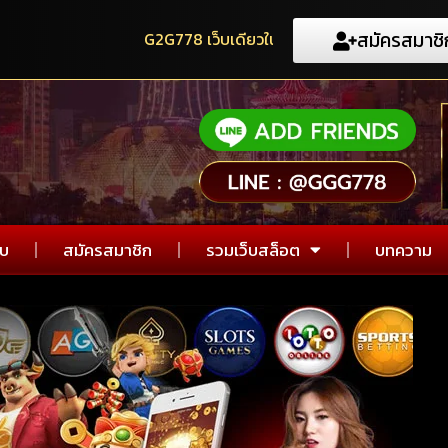
สมัครสมาชิ
G2G778 เว็บเดียวในไทยครบวงจรการเดิมพัน กีฬา แทง
บบ
สมัครสมาชิก
รวมเว็บสล็อต
บทความ