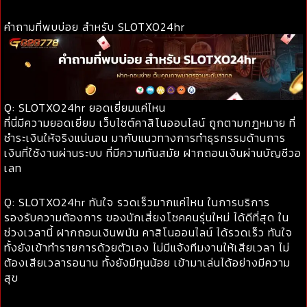
คำถามที่พบบ่อย สำหรับ SLOTXO24hr
Q: SLOTXO24hr ยอดเยี่ยมแค่ไหน
ที่นี่มีความยอดเยี่ยม เว็บไซต์คาสิโนออนไลน์ ถูกตามกฎหมาย ที่
ชำระเงินให้จริงแน่นอน มากับแนวทางการทำธุรกรรมด้านการ
เงินที่ใช้งานผ่านระบบ ที่มีความทันสมัย ฝากถอนเงินผ่านบัญชีวอ
เลท
Q: SLOTXO24hr ทันใจ รวดเร็วมากแค่ไหน ในการบริการ
รองรับความต้องการ ของนักเสี่ยงโชคคนรุ่นใหม่ ได้ดีที่สุด ใน
ช่วงเวลานี้ ฝากถอนเงินพนัน คาสิโนออนไลน์ ได้รวดเร็ว ทันใจ
ทั้งยังเข้าทำรายการด้วยตัวเอง ไม่มีแจ้งทีมงานให้เสียเวลา ไม่
ต้องเสียเวลารอนาน ทั้งยังมีทุนน้อย เข้ามาเล่นได้อย่างมีความ
สุข