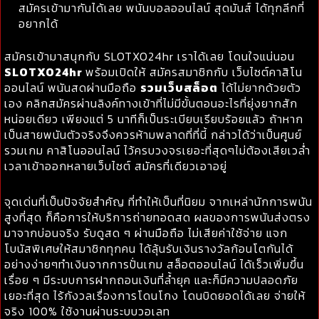
สมัครเข้ามากันได้เลย พนันบอลออนไลน์ สุดมันส์ ได้ทุกลีกที่
อยากได้
สมัครเข้ามาสนุกกับ SLOTXO24hr เราได้เลย โดนใจแน่นอน
SLOTXO24hr
พร้อมเปิดให้ สมัครสมาชิกกับ เว็บไซต์คาสิโน
ออนไลน์ พนันสดผ่านมือถือ
รวมเว็บสล็อต
ได้ไม่ยากด้วยตัว
เอง คลิกสมัครผ่านลิงค์ทางเข้าที่ไม่มีขั้นตอนอะไรที่ยุ่งยากสัก
หน่อยเดียว เพียงแต่ 5 นาทีก็เป็นระเบียบเรียบร้อยแล้ว ถ้าหาก
เป็นสายพนันตัวจริงจึงควรห้ามพลาดที่ที่นี้ กล่าวได้ว่าเป็นศูนย์
รวมเกม คาสิโนออนไลน์ ไว้ครบวงจรเยอะที่สุดๆไม่ต้องเสียเวล่ำ
เวลาเข้าออกหลายเว็บไซต์ สมัครที่เดียวเอาอยู่
จุดเด่นที่เป็นปัจจัยสำคัญ ที่ทำให้เป็นที่นิยม จากเหล่านักการพนัน
สูงที่สุด ก็คือการให้บริการถ่ายทอดสด ผลของการพนันส่งตรง
มาจากบ่อนจริง รับดูสด ๆ ผ่านมือถือ ไม่เสียค่าใช้จ่าย แจก
โบนัสพิเศษให้สมาชิกทุกคน ได้ลุ้นรับเงินรางวัลก้อนโตกันได้
อย่างง่ายๆทำเงินจากการปั่นเกม สล็อตออนไลน์ ได้เร็วเพิ่มขึ้น
เรื่อย ๆ มีระบบการฝากถอนเงินที่ล้ำยุค และก็มีความปลอดภัย
เยอะที่สุด ไร้กังวลเรื่องการโดนโกง โดนบิดยอดได้เลย จ่ายให้
จริง 100% ใช้งานผ่านระบบวอเลท