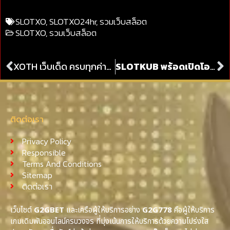
SLOTXO
,
SLOTXO24hr
,
รวมเว็บสล็อต
SLOTXO
,
รวมเว็บสล็อต
Prev
N
XOTH เว็บเด็ด ครบทุกค่ายเกม มาแรงแน่นอน
SLOTKUB พร้อดเปิดโอกาสที่ดีให้แก่คุณแล้ว รวยไม่ยากเลย
ติดต่อเรา
Privacy Policy
Responsible
Terms And Conditions
Sitemap
ติดต่อเรา
เว็บไซต์
G2GBET
และเครือผู้ให้บริการอย่าง
G2G778
คือผู้ให้บริการ
เกมเดิมพันออนไลน์ครบวงจร ที่มุ่งเน้นการให้บริการด้วยความโปร่งใส