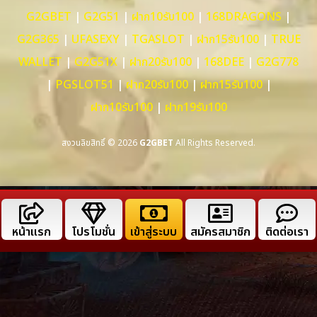
G2GBET
|
G2G51
|
ฝาก10รับ100
|
168DRAGONS
|
G2G365
|
UFASEXY
|
TGASLOT
|
ฝาก15รับ100
|
TRUE
WALLET
|
G2G51X
|
ฝาก20รับ100
|
168DEE
|
G2G778
|
PGSLOT51
|
ฝาก20รับ100
|
ฝาก15รับ100
|
ฝาก10รับ100
|
ฝาก19รับ100
สงวนลิขสิทธิ์ © 2026
G2GBET
All Rights Reserved.
หน้าแรก
โปรโมชั่น
เข้าสู่ระบบ
สมัครสมาชิก
ติดต่อเรา