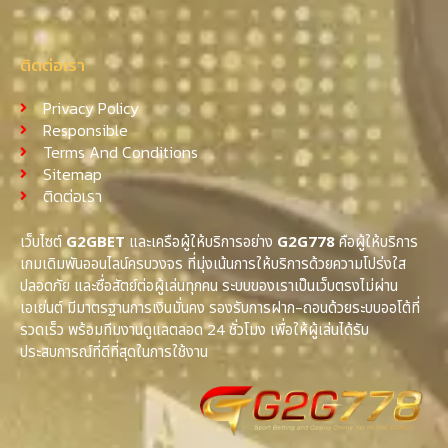
ติดต่อเรา
Privacy Policy
Responsible
Terms And Conditions
Sitemap
ติดต่อเรา
เว็บไซต์
G2GBET
และเครือผู้ให้บริการอย่าง
G2G778
คือผู้ให้บริการ
เกมเดิมพันออนไลน์ครบวงจร ที่มุ่งเน้นการให้บริการด้วยความโปร่งใส
ปลอดภัย และซื่อสัตย์ต่อผู้เล่นทุกคน ระบบของเราเป็นเว็บตรงไม่ผ่าน
เอเย่นต์ มีมาตรฐานการเงินมั่นคง รองรับการฝาก–ถอนด้วยระบบออโต้ที่
รวดเร็ว พร้อมทีมงานดูแลตลอด 24 ชั่วโมง เพื่อให้ผู้เล่นได้รับ
ประสบการณ์ที่ดีที่สุดในการใช้งาน