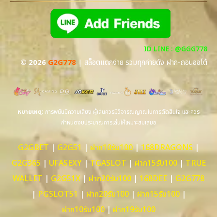
ID LINE : @GGG778
© 2026
G2G778
| สล็อตแตกง่าย รวมทุกค่ายดัง ฝาก-ถอนออโต้
หมายเหตุ:
การพนันมีความเสี่ยง ผู้เล่นควรมีวิจารณญาณในการตัดสินใจ และควร
กำหนดงบประมาณการเล่นให้เหมาะสมเสมอ
G2GBET
|
G2G51
|
ฝาก10รับ100
|
168DRAGONS
|
G2G365
|
UFASEXY
|
TGASLOT
|
ฝาก15รับ100
|
TRUE
WALLET
|
G2G51X
|
ฝาก20รับ100
|
168DEE
|
G2G778
|
PGSLOT51
|
ฝาก20รับ100
|
ฝาก15รับ100
|
ฝาก10รับ100
|
ฝาก19รับ100