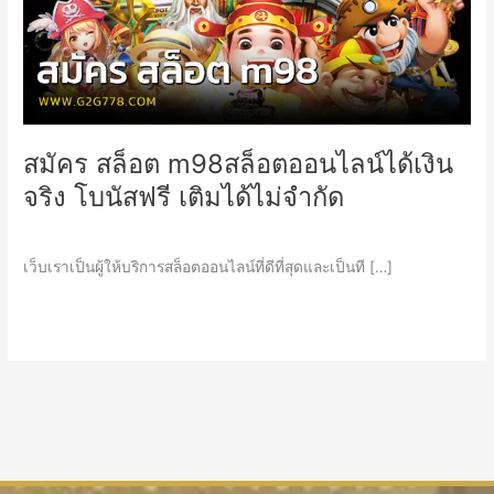
จริง
โบนัส
ฟรี
เติม
ได้
ไม่
สมัคร สล็อต m98สล็อตออนไลน์ได้เงิน
จำกัด
จริง โบนัสฟรี เติมได้ไม่จำกัด
สล็อตออนไลน์
,
บริการทั้งหมด
/
Admin-G2G778
เว็บเราเป็นผู้ให้บริการสล็อตออนไลน์ที่ดีที่สุดและเป็นที […]
Read More »